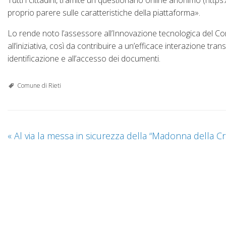
Tutti i cittadini, tramite un questionario online anonimo (h
proprio parere sulle caratteristiche della piattaforma».
Lo rende noto l’assessore all’Innovazione tecnologica del Comun
all’iniziativa, così da contribuire a un’efficace interazione tr
identificazione e all’accesso dei documenti.
Comune di Rieti
«
Al via la messa in sicurezza della “Madonna della C