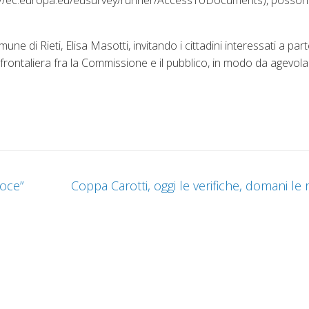
ttps://ec.europa.eu/eusurvey/runner/AccessToDocuments), posson
e di Rieti, Elisa Masotti, invitando i cittadini interessati a par
ansfrontaliera fra la Commissione e il pubblico, in modo da agevolar
roce”
Coppa Carotti, oggi le verifiche, domani le 