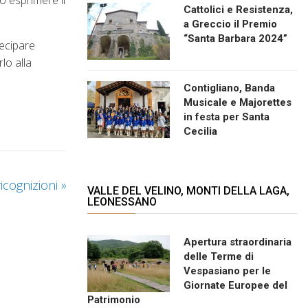
o esprimere il
Cattolici e Resistenza,
a Greccio il Premio
“Santa Barbara 2024”
tecipare
lo alla
Contigliano, Banda
Musicale e Majorettes
in festa per Santa
Cecilia
ricognizioni
»
VALLE DEL VELINO, MONTI DELLA LAGA,
LEONESSANO
Apertura straordinaria
delle Terme di
Vespasiano per le
Giornate Europee del
Patrimonio