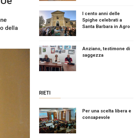
 Ue
I cento anni delle
one
Spighe celebrati a
Santa Barbara in Agro
o della
Anziano, testimone di
saggezza
RIETI
Per una scelta libera e
consapevole