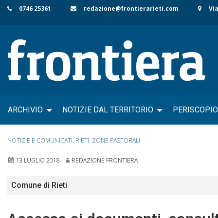
Skip
0746 25361
redazione@frontierarieti.com
Via
to
content
ARCHIVIO
NOTIZIE DAL TERRITORIO
PERISCOPIO
NOTIZIE E COMUNICATI
,
RIETI
,
ZONE PASTORALI
13 LUGLIO 2018
REDAZIONE FRONTIERA
Comune di Rieti