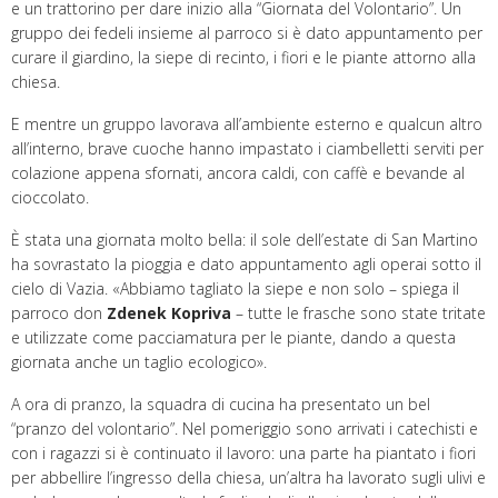
e un trattorino per dare inizio alla “Giornata del Volontario”. Un
gruppo dei fedeli insieme al parroco si è dato appuntamento per
curare il giardino, la siepe di recinto, i fiori e le piante attorno alla
chiesa.
E mentre un gruppo lavorava all’ambiente esterno e qualcun altro
all’interno, brave cuoche hanno impastato i ciambelletti serviti per
colazione appena sfornati, ancora caldi, con caffè e bevande al
cioccolato.
È stata una giornata molto bella: il sole dell’estate di San Martino
ha sovrastato la pioggia e dato appuntamento agli operai sotto il
cielo di Vazia. «Abbiamo tagliato la siepe e non solo – spiega il
parroco don
Zdenek Kopriva
– tutte le frasche sono state tritate
e utilizzate come pacciamatura per le piante, dando a questa
giornata anche un taglio ecologico».
A ora di pranzo, la squadra di cucina ha presentato un bel
“pranzo del volontario”. Nel pomeriggio sono arrivati i catechisti e
con i ragazzi si è continuato il lavoro: una parte ha piantato i fiori
per abbellire l’ingresso della chiesa, un’altra ha lavorato sugli ulivi e