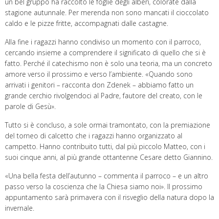
un bel gruppo ha raccolto le foglie degli alberi, colorate dalla
stagione autunnale. Per merenda non sono mancati il cioccolato
caldo e le pizze fritte, accompagnati dalle castagne.
Alla fine i ragazzi hanno condiviso un momento con il parroco,
cercando insieme a comprendere il significato di quello che si è
fatto. Perché il catechismo non è solo una teoria, ma un concreto
amore verso il prossimo e verso l’ambiente. «Quando sono
arrivati i genitori – racconta don Zdenek – abbiamo fatto un
grande cerchio rivolgendoci al Padre, fautore del creato, con le
parole di Gesù».
Tutto si è concluso, a sole ormai tramontato, con la premiazione
del torneo di calcetto che i ragazzi hanno organizzato al
campetto. Hanno contribuito tutti, dal più piccolo Matteo, con i
suoi cinque anni, al più grande ottantenne Cesare detto Giannino.
«Una bella festa dell’autunno – commenta il parroco – e un altro
passo verso la coscienza che la Chiesa siamo noi». Il prossimo
appuntamento sarà primavera con il risveglio della natura dopo la
invernale.