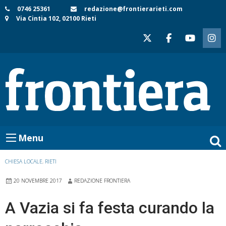
Skip
0746 25361
redazione@frontierarieti.com
Via Cintia 102, 02100 Rieti
to
content
Menu
CHIESA LOCALE
,
RIETI
20 NOVEMBRE 2017
REDAZIONE FRONTIERA
A Vazia si fa festa curando la