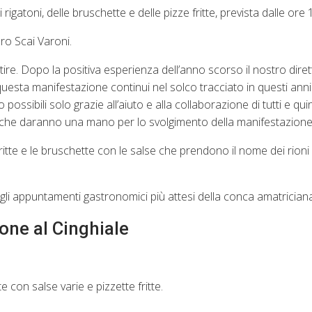
igatoni, delle bruschette e delle pizze fritte, prevista dalle ore 
ro Scai Varoni.
e. Dopo la positiva esperienza dell’anno scorso il nostro dirett
ta manifestazione continui nel solco tracciato in questi anni»
ssibili solo grazie all’aiuto e alla collaborazione di tutti e quin
ari che daranno una mano per lo svolgimento della manifestazione
fritte e le bruschette con le salse che prendono il nome dei rion
li appuntamenti gastronomici più attesi della conca amatriciana
ne al Cinghiale
e con salse varie e pizzette fritte.