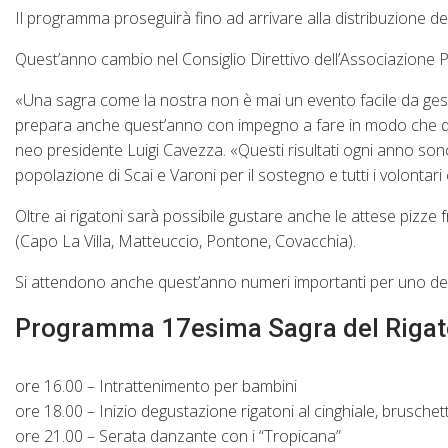
Il programma proseguirà fino ad arrivare alla distribuzione dei r
Quest’anno cambio nel Consiglio Direttivo dell’Associazione P
«Una sagra come la nostra non è mai un evento facile da gestir
prepara anche quest’anno con impegno a fare in modo che ques
neo presidente Luigi Cavezza. «Questi risultati ogni anno sono po
popolazione di Scai e Varoni per il sostegno e tutti i volont
Oltre ai rigatoni sarà possibile gustare anche le attese pizze 
(Capo La Villa, Matteuccio, Pontone, Covacchia).
Si attendono anche quest’anno numeri importanti per uno deg
Programma 17esima Sagra del Rigato
ore 16.00 – Intrattenimento per bambini
ore 18.00 – Inizio degustazione rigatoni al cinghiale, bruschett
ore 21.00 – Serata danzante con i “Tropicana”