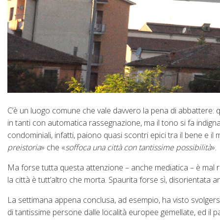
C’è un luogo comune che vale davvero la pena di abbattere: que
in tanti con automatica rassegnazione, ma il tono si fa indigna
condominiali, infatti, paiono quasi scontri epici tra il bene e il 
preistoria
» che «
soffoca una città con tantissime possibilità
».
Ma forse tutta questa attenzione – anche mediatica – è mal ri
la città è tutt’altro che morta. Spaurita forse sì, disorientata
La settimana appena conclusa, ad esempio, ha visto svolgersi un 
di tantissime persone dalle località europee gemellate, ed il 