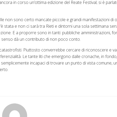
cora in corso un’ottima edizione del Reate Festival; si è parlato 
palle non sono certo mancate piccole e grandi manifestazioni di 
’è stata e non ci sarà tra Rieti e dintorni una sola settimana se
zione. E a proporre sono in tanti: pubbliche amministrazioni, fo
sto senso dà un contributo di non poco conto.
atastrofisti. Piuttosto converrebbe cercare di riconoscere e val
referenzialità. Le tante liti che emergono dalle cronache, in fond
mo semplicemente incapaci di trovare un punto di vista comune, u
erto.