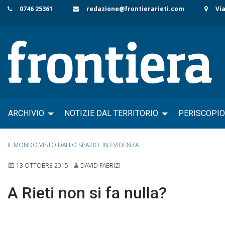
Skip
0746 25361
redazione@frontierarieti.com
Via
to
content
ARCHIVIO
NOTIZIE DAL TERRITORIO
PERISCOPIO
IL MONDO VISTO DALLO SPAZIO
,
IN EVIDENZA
13 OTTOBRE 2015
DAVID FABRIZI
A Rieti non si fa nulla?