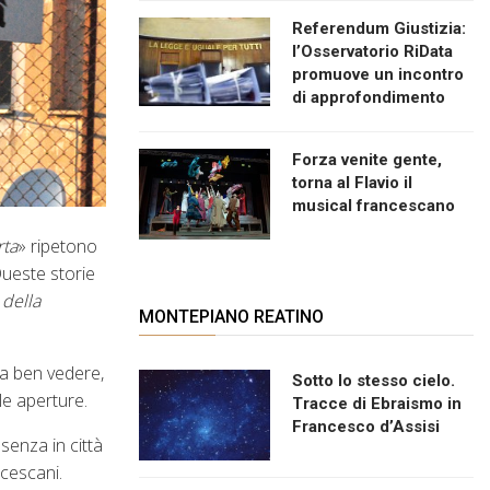
Referendum Giustizia:
l’Osservatorio RiData
promuove un incontro
di approfondimento
Forza venite gente,
torna al Flavio il
musical francescano
rta
» ripetono
Queste storie
 della
MONTEPIANO REATINO
 a ben vedere,
Sotto lo stesso cielo.
le aperture.
Tracce di Ebraismo in
Francesco d’Assisi
senza in città
ncescani.