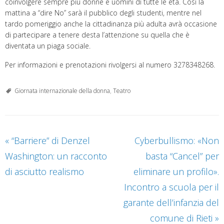
coinvolgere sempre più donne e uomini di tutte le età. Così la
mattina a “dire No” sarà il pubblico degli studenti, mentre nel
tardo pomeriggio anche la cittadinanza più adulta avrà occasione
di partecipare a tenere desta l’attenzione su quella che è
diventata un piaga sociale.
Per informazioni e prenotazioni rivolgersi al numero 3278348268.
Giornata internazionale della donna
,
Teatro
«
“Barriere” di Denzel
Cyberbullismo: «Non
Washington: un racconto
basta “Cancel” per
di asciutto realismo
eliminare un profilo».
Incontro a scuola per il
garante dell’infanzia del
comune di Rieti
»