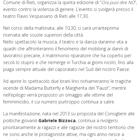
Comune di Rieti, organizza la quinta edizione di “
Ora puoi dire NO
”,
evento contro la violenza di genere. L’evento si svolgerà presso il
teatro Flavio Vespasiano di Rieti alle 17,30.
Nel corso della mattinata, alle 10,30, ci sarà un’anteprima
riservata alle scuole superiori della città.
Nello spettacolo la musica, il teatro e la danza daranno vita a
quadri che affronteranno il fenomeno del mobbing ai danni di
lavoratrici precarie, il matrimonio riparatore che ha coperto per
secoli lo stupro e che riemerge in Turchia ai giorni nostri, fino alla
piaga sempre attuale del caporalato nel Sud del nostro Paese.
Ad aprire lo spettacolo due brani lirici richiameranno le tragiche
vicende di Madama Butterfly e Margherita del “Faust”, mentre
nell’epilogo verrà proposto un omaggio alle vittime del
femminicidio, il cui numero purtroppo continua a salire.
La manifestazione, nata nel 2013 su proposta del Consigliere alle
politiche giovanili
Gabriele Bizzoca
, continua a rivolgersi
prioritariamente ai ragazzi e alle ragazze del nostro territorio che
ne sono anche le protagoniste attive, ma ogni anno riesce a