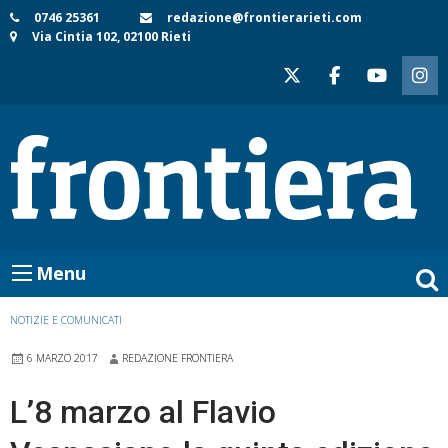
Skip
0746 25361
redazione@frontierarieti.com
Via Cintia 102, 02100 Rieti
to
content
Menu
NOTIZIE E COMUNICATI
6 MARZO 2017
REDAZIONE FRONTIERA
L’8 marzo al Flavio