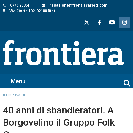
Skip
0746 25361
redazione@frontierarieti.com
Via Cintia 102, 02100 Rieti
to
content
Menu
FOTOCRONACHE
40 anni di sbandieratori. A
Borgovelino il Gruppo Folk