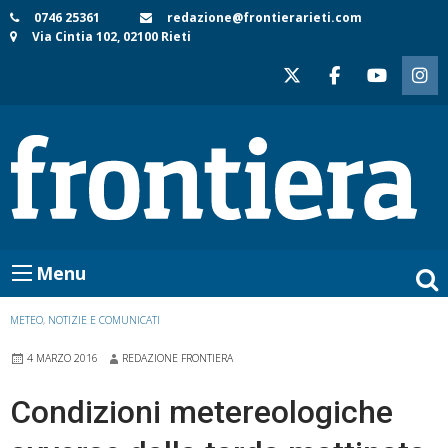
Skip
0746 25361
redazione@frontierarieti.com
Via Cintia 102, 02100 Rieti
to
content
Menu
METEO
,
NOTIZIE E COMUNICATI
4 MARZO 2016
REDAZIONE FRONTIERA
Condizioni metereologiche