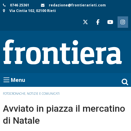
Skip
0746 25361
redazione@frontierarieti.com
Via Cintia 102, 02100 Rieti
to
content
Menu
FOTOCRONACHE
,
NOTIZIE E COMUNICATI
Avviato in piazza il mercatino
di Natale