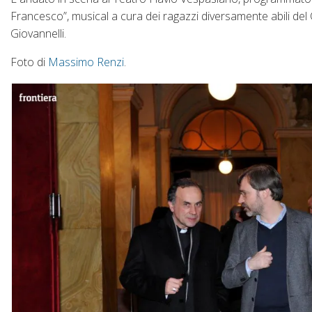
Francesco”, musical a cura dei ragazzi diversamente abili de
Giovannelli.
Foto di
Massimo Renzi
.