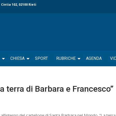
 Cintia 102, 02100 Rieti
CHIESA
SPORT
RUBRICHE
AGENDA
VI
a terra di Barbara e Francesco”
ll’interno del cartellone di Santa Barbara nel Mondo, “La terra