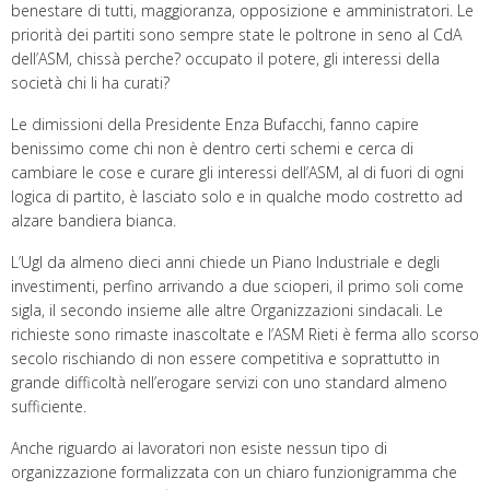
benestare di tutti, maggioranza, opposizione e amministratori. Le
priorità dei partiti sono sempre state le poltrone in seno al CdA
dell’ASM, chissà perche? occupato il potere, gli interessi della
società chi li ha curati?
Le dimissioni della Presidente Enza Bufacchi, fanno capire
benissimo come chi non è dentro certi schemi e cerca di
cambiare le cose e curare gli interessi dell’ASM, al di fuori di ogni
logica di partito, è lasciato solo e in qualche modo costretto ad
alzare bandiera bianca.
L’Ugl da almeno dieci anni chiede un Piano Industriale e degli
investimenti, perfino arrivando a due scioperi, il primo soli come
sigla, il secondo insieme alle altre Organizzazioni sindacali. Le
richieste sono rimaste inascoltate e l’ASM Rieti è ferma allo scorso
secolo rischiando di non essere competitiva e soprattutto in
grande difficoltà nell’erogare servizi con uno standard almeno
sufficiente.
Anche riguardo ai lavoratori non esiste nessun tipo di
organizzazione formalizzata con un chiaro funzionigramma che