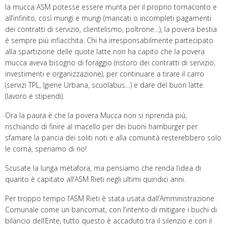
la mucca ASM potesse essere munta per il proprio tornaconto e
all’infinito, così mungi e mungi (mancati o incompleti pagamenti
dei contratti di servizio, clientelismo, poltrone…), la povera bestia
è sempre più infiacchita. Chi ha irresponsabilmente partecipato
alla spartizione delle quote latte non ha capito che la povera
mucca aveva bisogno di foraggio (ristoro dei contratti di servizio,
investimenti e organizzazione), per continuare a tirare il carro
(servizi TPL, Igiene Urbana, scuolabus…) e dare del buon latte
(lavoro e stipendi).
Ora la paura è che la povera Mucca non si riprenda più,
rischiando di finire al macello per dei buoni hamburger per
sfamare la pancia dei soliti noti e alla comunità resterebbero solo
le corna, speriamo di no!
Scusate la lunga metafora, ma pensiamo che renda l’idea di
quanto è capitato all’ASM Rieti negli ultimi quindici anni.
Per troppo tempo l’ASM Rieti è stata usata dall’Amministrazione
Comunale come un bancomat, con l’intento di mitigare i buchi di
bilancio dell’Ente, tutto questo è accaduto tra il silenzio e con il