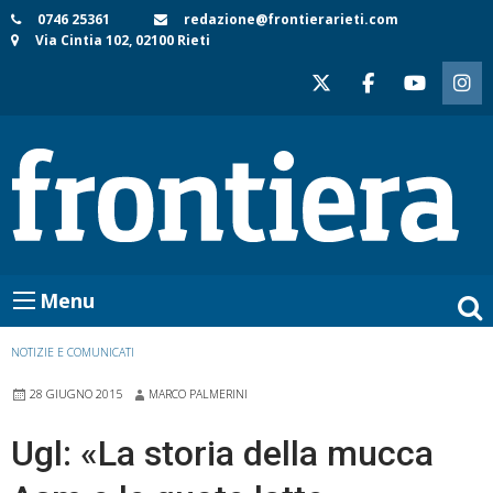
Skip
0746 25361
redazione@frontierarieti.com
Via Cintia 102, 02100 Rieti
to
content
Menu
NOTIZIE E COMUNICATI
28 GIUGNO 2015
MARCO PALMERINI
Ugl: «La storia della mucca