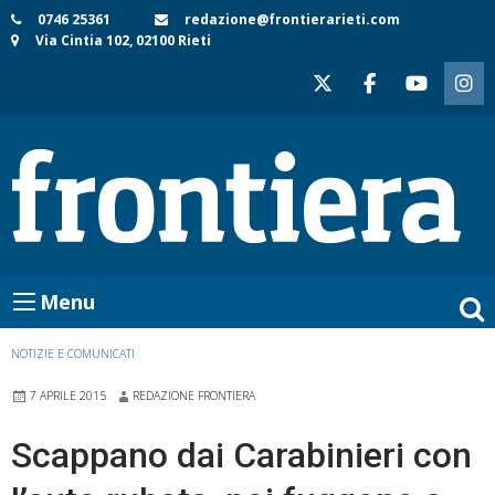
Skip
0746 25361
redazione@frontierarieti.com
Via Cintia 102, 02100 Rieti
to
content
Menu
NOTIZIE E COMUNICATI
7 APRILE 2015
REDAZIONE FRONTIERA
Scappano dai Carabinieri con