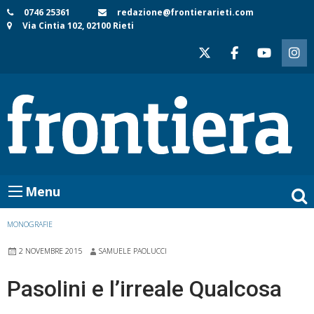
Skip
0746 25361
redazione@frontierarieti.com
Via Cintia 102, 02100 Rieti
to
content
Menu
MONOGRAFIE
2 NOVEMBRE 2015
SAMUELE PAOLUCCI
Pasolini e l’irreale Qualcosa