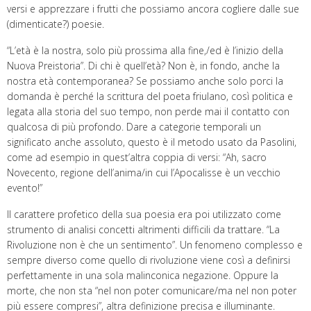
versi e apprezzare i frutti che possiamo ancora cogliere dalle sue
(dimenticate?) poesie.
“L’età è la nostra, solo più prossima alla fine,/ed è l’inizio della
Nuova Preistoria”. Di chi è quell’età? Non è, in fondo, anche la
nostra età contemporanea? Se possiamo anche solo porci la
domanda è perché la scrittura del poeta friulano, così politica e
legata alla storia del suo tempo, non perde mai il contatto con
qualcosa di più profondo. Dare a categorie temporali un
significato anche assoluto, questo è il metodo usato da Pasolini,
come ad esempio in quest’altra coppia di versi: “Ah, sacro
Novecento, regione dell’anima/in cui l’Apocalisse è un vecchio
evento!”
Il carattere profetico della sua poesia era poi utilizzato come
strumento di analisi concetti altrimenti difficili da trattare. “La
Rivoluzione non è che un sentimento”. Un fenomeno complesso e
sempre diverso come quello di rivoluzione viene così a definirsi
perfettamente in una sola malinconica negazione. Oppure la
morte, che non sta “nel non poter comunicare/ma nel non poter
più essere compresi”, altra definizione precisa e illuminante.