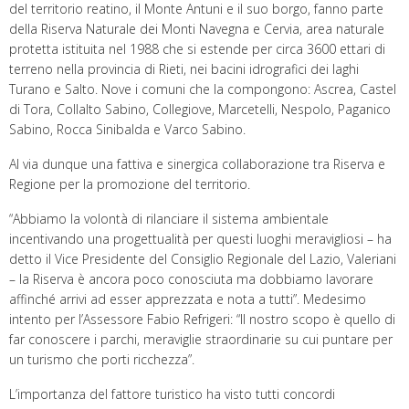
del territorio reatino, il Monte Antuni e il suo borgo, fanno parte
della Riserva Naturale dei Monti Navegna e Cervia, area naturale
protetta istituita nel 1988 che si estende per circa 3600 ettari di
terreno nella provincia di Rieti, nei bacini idrografici dei laghi
Turano e Salto. Nove i comuni che la compongono: Ascrea, Castel
di Tora, Collalto Sabino, Collegiove, Marcetelli, Nespolo, Paganico
Sabino, Rocca Sinibalda e Varco Sabino.
Al via dunque una fattiva e sinergica collaborazione tra Riserva e
Regione per la promozione del territorio.
“Abbiamo la volontà di rilanciare il sistema ambientale
incentivando una progettualità per questi luoghi meravigliosi – ha
detto il Vice Presidente del Consiglio Regionale del Lazio, Valeriani
– la Riserva è ancora poco conosciuta ma dobbiamo lavorare
affinché arrivi ad esser apprezzata e nota a tutti”. Medesimo
intento per l’Assessore Fabio Refrigeri: “Il nostro scopo è quello di
far conoscere i parchi, meraviglie straordinarie su cui puntare per
un turismo che porti ricchezza”.
L’importanza del fattore turistico ha visto tutti concordi