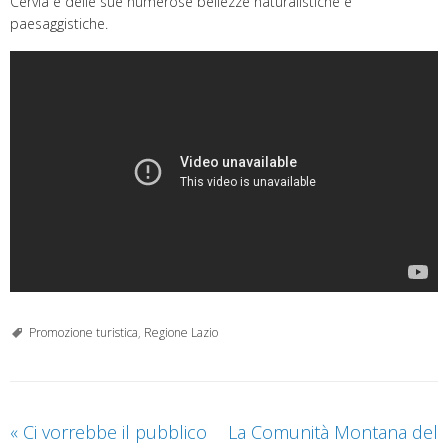
Cervia e delle sue numerose bellezze naturalistiche e
paesaggistiche.
Promozione turistica
,
Regione Lazio
«
Ci vorrebbe il pubblico
La Comunità Montana del