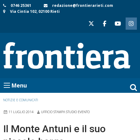
Skip
0746 25361
redazione@frontierarieti.com
Via Cintia 102, 02100 Rieti
to
content
Menu
NOTIZIE E COMUNICATI
11 LUGLIO 2014
UFFICIO STAMPA STUDIO EVENTO
Il Monte Antuni e il suo