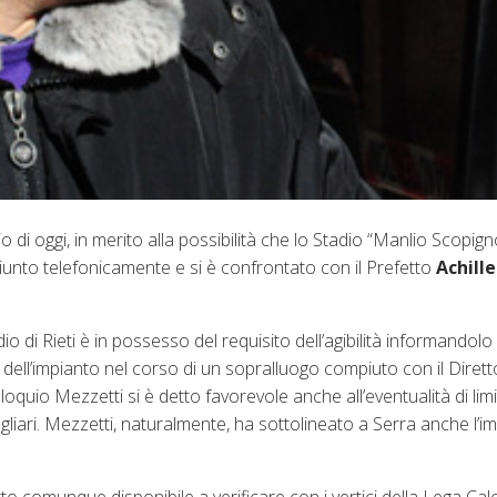
o di oggi, in merito alla possibilità che lo Stadio “Manlio Scopigno
ggiunto telefonicamente e si è confrontato con il Prefetto
Achille
o di Rieti è in possesso del requisito dell’agibilità informandolo
a dell’impianto nel corso di un sopralluogo compiuto con il Diret
loquio Mezzetti si è detto favorevole anche all’eventualità di limi
e Cagliari. Mezzetti, naturalmente, ha sottolineato a Serra anche l’
tto comunque disponibile a verificare con i vertici della Lega Cal