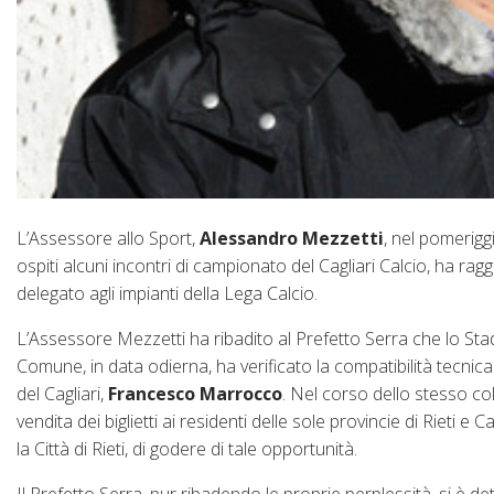
L’Assessore allo Sport,
Alessandro Mezzetti
, nel pomeriggi
ospiti alcuni incontri di campionato del Cagliari Calcio, ha ra
delegato agli impianti della Lega Calcio.
L’Assessore Mezzetti ha ribadito al Prefetto Serra che lo Stadi
Comune, in data odierna, ha verificato la compatibilità tecnic
del Cagliari,
Francesco Marrocco
. Nel corso dello stesso col
vendita dei biglietti ai residenti delle sole provincie di Rieti 
la Città di Rieti, di godere di tale opportunità.
Il Prefetto Serra, pur ribadendo le proprie perplessità, si è de