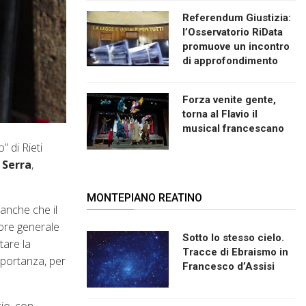
Referendum Giustizia:
l’Osservatorio RiData
promuove un incontro
di approfondimento
Forza venite gente,
torna al Flavio il
musical francescano
” di Rieti
 Serra
,
MONTEPIANO REATINO
 anche che il
tore generale
Sotto lo stesso cielo.
tare la
Tracce di Ebraismo in
importanza, per
Francesco d’Assisi
cio, con