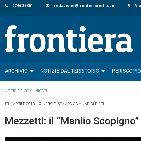
Skip
0746 25361
redazione@frontierarieti.com
Via
to
content
ARCHIVIO
NOTIZIE DAL TERRITORIO
PERISCOPIO
NOTIZIE E COMUNICATI
4 APRILE 2013
UFFICIO STAMPA COMUNE DI RIETI
Mezzetti: il “Manlio Scopigno