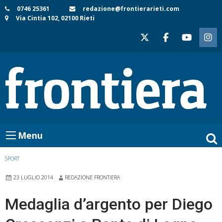
Skip
0746 25361
redazione@frontierarieti.com
Via Cintia 102, 02100 Rieti
to
content
Menu
SPORT
23 LUGLIO 2014
REDAZIONE FRONTIERA
Medaglia d’argento per Diego