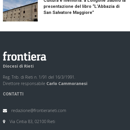
Cultura e memoria: a Longone Sabino la
presentazione del libro “L’Abbazia di
San Salvatore Maggiore”
Diocesi di Rieti
Reg. Trib. di Rieti n. 1/91 del 16/3/1991.
Direttore responsabile
Carlo Cammoranesi
CONTATTI
redazione@frontierarieti.com
Via Cintia 83, 02100 Rieti