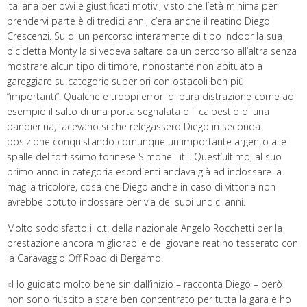
Italiana per ovvi e giustificati motivi, visto che l’età minima per
prendervi parte è di tredici anni, c’era anche il reatino Diego
Crescenzi. Su di un percorso interamente di tipo indoor la sua
bicicletta Monty la si vedeva saltare da un percorso all’altra senza
mostrare alcun tipo di timore, nonostante non abituato a
gareggiare su categorie superiori con ostacoli ben più
“importanti”. Qualche e troppi errori di pura distrazione come ad
esempio il salto di una porta segnalata o il calpestio di una
bandierina, facevano si che relegassero Diego in seconda
posizione conquistando comunque un importante argento alle
spalle del fortissimo torinese Simone Titli. Quest’ultimo, al suo
primo anno in categoria esordienti andava già ad indossare la
maglia tricolore, cosa che Diego anche in caso di vittoria non
avrebbe potuto indossare per via dei suoi undici anni.
Molto soddisfatto il c.t. della nazionale Angelo Rocchetti per la
prestazione ancora migliorabile del giovane reatino tesserato con
la Caravaggio Off Road di Bergamo.
«Ho guidato molto bene sin dall’inizio – racconta Diego – però
non sono riuscito a stare ben concentrato per tutta la gara e ho