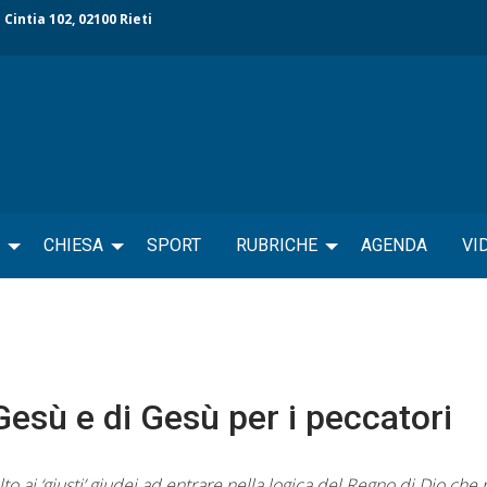
 Cintia 102, 02100 Rieti
CHIESA
SPORT
RUBRICHE
AGENDA
VI
Gesù e di Gesù per i peccatori
lto ai ‘giusti’ giudei ad entrare nella logica del Regno di Dio che