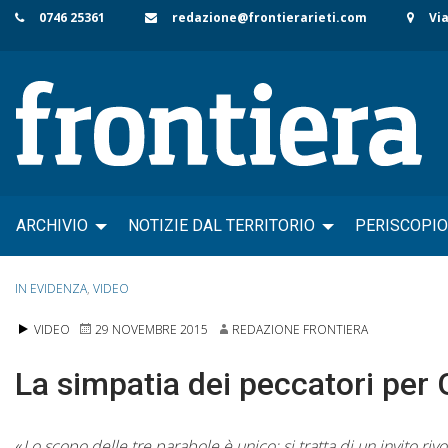
Skip
0746 25361
redazione@frontierarieti.com
Via
to
content
ARCHIVIO
NOTIZIE DAL TERRITORIO
PERISCOPIO
IN EVIDENZA
,
VIDEO
VIDEO
29 NOVEMBRE 2015
REDAZIONE FRONTIERA
La simpatia dei peccatori per 
«
Lo scopo delle tre parabole è unico: si tratta di un invito rivo