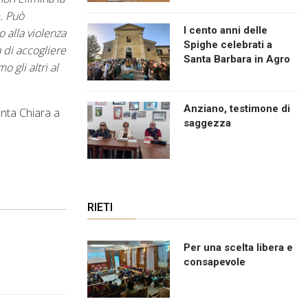
e. Può
I cento anni delle
 alla violenza
Spighe celebrati a
à di accogliere
Santa Barbara in Agro
 gli altri al
Anziano, testimone di
anta Chiara a
saggezza
RIETI
Per una scelta libera e
consapevole