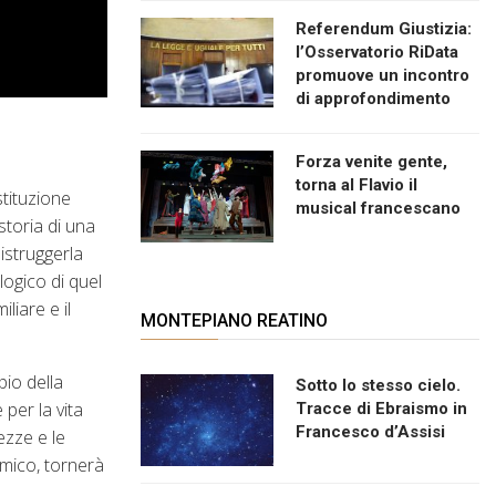
Referendum Giustizia:
l’Osservatorio RiData
promuove un incontro
di approfondimento
Forza venite gente,
torna al Flavio il
stituzione
musical francescano
storia di una
distruggerla
logico di quel
liare e il
MONTEPIANO REATINO
pio della
Sotto lo stesso cielo.
 per la vita
Tracce di Ebraismo in
Francesco d’Assisi
ezze e le
omico, tornerà