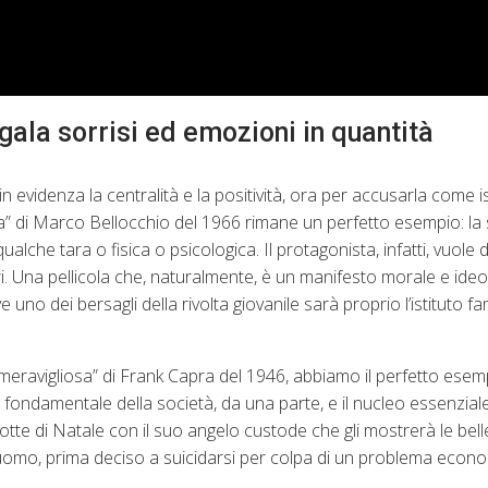
egala sorrisi ed emozioni in quantità
 evidenza la centralità e la positività, ora per accusarla come i
ca” di Marco Bellocchio del 1966 rimane un perfetto esempio: la 
lche tara o fisica o psicologica. Il protagonista, infatti, vuole 
ri. Una pellicola che, naturalmente, è un manifesto morale e ideo
no dei bersagli della rivolta giovanile sarà proprio l’istituto fami
è meravigliosa” di Frank Capra del 1946, abbiamo il perfetto esem
o fondamentale della società, da una parte, e il nucleo essenziale
a notte di Natale con il suo angelo custode che gli mostrerà le bell
tà. L’uomo, prima deciso a suicidarsi per colpa di un problema econ