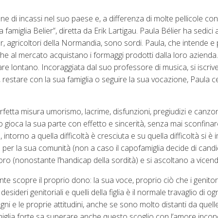
one di incassi nel suo paese e, a differenza di molte pellicole 
 famiglia Belier”, diretta da Erik Lartigau. Paula Bélier ha sedici 
er, agricoltori della Normandia, sono sordi. Paula, che intende e pa
i che al mercato acquistano i formaggi prodotti dalla loro azienda.
are lontano. Incoraggiata dal suo professore di musica, si iscri
, restare con la sua famiglia o seguire la sua vocazione, Paula c
tta misura umorismo, lacrime, disfunzioni, pregiudizi e canzoni
o gioca la sua parte con effetto e sincerità, senza mai sconfinar
intorno a quella difficoltà è cresciuta e su quella difficoltà si è i
o per la sua comunità (non a caso il capofamiglia decide di candid
loro (nonostante l’handicap della sordità) e si ascoltano a vicend
te scopre il proprio dono: la sua voce, proprio ciò che i genitori e
ideri genitoriali e quelli della figlia è il normale travaglio di ogn
i e le proprie attitudini, anche se sono molto distanti da quelle
lia forte sa superare anche questo scoglio con l’amore incondi