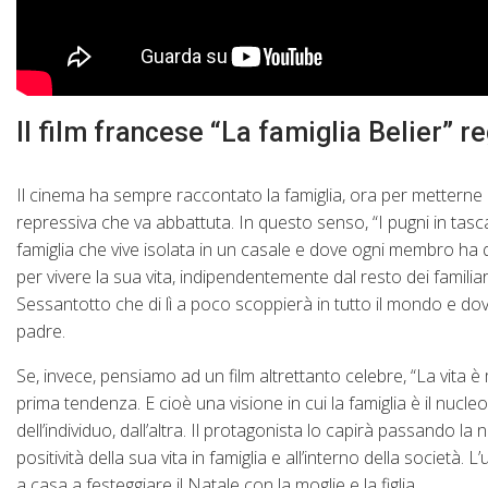
Il film francese “La famiglia Belier” r
Il cinema ha sempre raccontato la famiglia, ora per metterne in
repressiva che va abbattuta. In questo senso, “I pugni in tas
famiglia che vive isolata in un casale e dove ogni membro ha qua
per vivere la sua vita, indipendentemente dal resto dei familia
Sessantotto che di lì a poco scoppierà in tutto il mondo e dove u
padre.
Se, invece, pensiamo ad un film altrettanto celebre, “La vita 
prima tendenza. E cioè una visione in cui la famiglia è il nucle
dell’individuo, dall’altra. Il protagonista lo capirà passando l
positività della sua vita in famiglia e all’interno della socie
a casa a festeggiare il Natale con la moglie e la figlia.