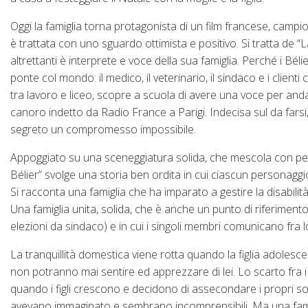
Oggi la famiglia torna protagonista di un film francese, campi
è trattata con uno sguardo ottimista e positivo. Si tratta de “La
altrettanti è interprete e voce della sua famiglia. Perché i Béli
ponte col mondo: il medico, il veterinario, il sindaco e i client
tra lavoro e liceo, scopre a scuola di avere una voce per and
canoro indetto da Radio France a Parigi. Indecisa sul da farsi
segreto un compromesso impossibile.
Appoggiato su una sceneggiatura solida, che mescola con perfe
Bélier” svolge una storia ben ordita in cui ciascun personaggi
Si racconta una famiglia che ha imparato a gestire la disabilità, 
Una famiglia unita, solida, che è anche un punto di riferiment
elezioni da sindaco) e in cui i singoli membri comunicano fra 
La tranquillità domestica viene rotta quando la figlia adolescen
non potranno mai sentire ed apprezzare di lei. Lo scarto fra i des
quando i figli crescono e decidono di assecondare i propri sogn
avevano immaginato e sembrano incomprensibili. Ma una famig