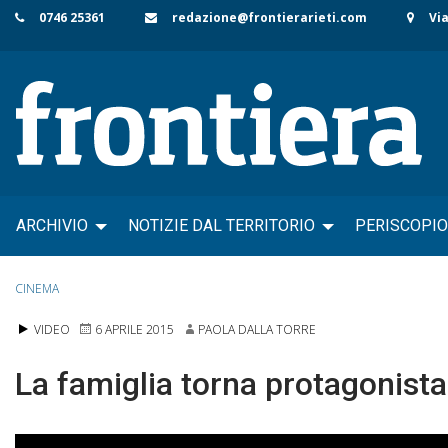
Skip
0746 25361
redazione@frontierarieti.com
Via
to
content
ARCHIVIO
NOTIZIE DAL TERRITORIO
PERISCOPIO
CINEMA
VIDEO
6 APRILE 2015
PAOLA DALLA TORRE
La famiglia torna protagonista