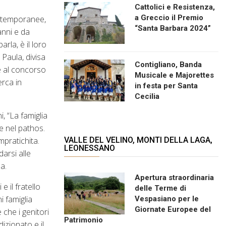
Cattolici e Resistenza,
a Greccio il Premio
contemporanee,
“Santa Barbara 2024”
anni e da
rla, è il loro
 Paula, divisa
Contigliano, Banda
ve al concorso
Musicale e Majorettes
erca in
in festa per Santa
Cecilia
, “La famiglia
e nel pathos.
VALLE DEL VELINO, MONTI DELLA LAGA,
mpratichita.
LEONESSANO
arsi alle
a.
Apertura straordinaria
 il fratello
delle Terme di
i famiglia
Vespasiano per le
Giornate Europee del
 che i genitori
Patrimonio
zionato e il