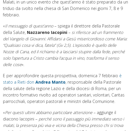
Malati, in un unico evento che quest’anno è stato preparato da un
triduo da svolto nella chiesa di San Domenico nei giorni 7, 8 e 9
febbraio.
«
Il messaggio di quest’anno
– spiega il direttore della Pastorale
della Salute,
Nazzareno Iacopini
–
si riferisce ad un frammento
del Vangelo di Giovanni: Affidarsi a Gesù misericordioso come Maria:
“Qualsiasi cosa vi dica, fatela” (Gv 2,5). L’episodio è quello delle
Nozze di Cana, ed il richiamo è a lasciarsi stupire dalla fede, perché
solo l’apertura a Cristo cambia l’acqua in vino, trasforma il senso
delle cose
».
E per approfondire questa prospettiva, domenica 7 febbraio
è
stato a Rieti don
Andrea Manto
, responsabile della Pastorale
della salute della regione Lazio e della diocesi di Roma, per un
incontro formativo rivolto ad operatori sanitari, volontari, Caritas
parrocchiali, operatori pastorali e ministri della Comunione.
«
Per questi ultimi abbiamo particolare attenzione
– aggiunge il
diacono Iacopini –
perché sono il passaggio più immediato verso i
malati, la presenza più viva e vicina della Chiesa presso chi si trova