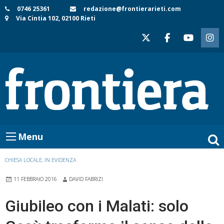
Skip
0746 25361
redazione@frontierarieti.com
Via Cintia 102, 02100 Rieti
to
content
Menu
CHIESA LOCALE
,
IN EVIDENZA
11 FEBBRAIO 2016
DAVID FABRIZI
Giubileo con i Malati: solo