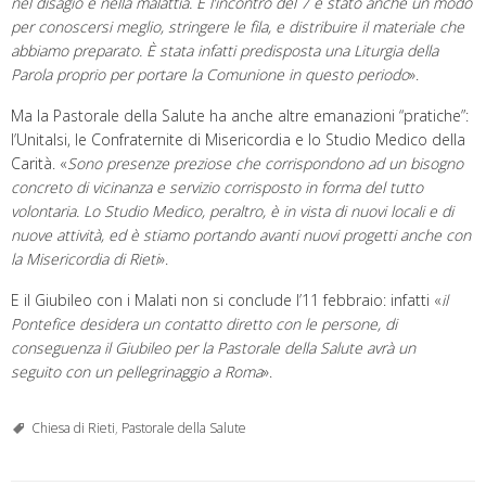
nel disagio e nella malattia. E l’incontro del 7 è stato anche un modo
per conoscersi meglio, stringere le fila, e distribuire il materiale che
abbiamo preparato. È stata infatti predisposta una Liturgia della
Parola proprio per portare la Comunione in questo periodo
».
Ma la Pastorale della Salute ha anche altre emanazioni “pratiche”:
l’Unitalsi, le Confraternite di Misericordia e lo Studio Medico della
Carità. «
Sono presenze preziose che corrispondono ad un bisogno
concreto di vicinanza e servizio corrisposto in forma del tutto
volontaria. Lo Studio Medico, peraltro, è in vista di nuovi locali e di
nuove attività, ed è stiamo portando avanti nuovi progetti anche con
la Misericordia di Rieti
».
E il Giubileo con i Malati non si conclude l’11 febbraio: infatti «
il
Pontefice desidera un contatto diretto con le persone, di
conseguenza il Giubileo per la Pastorale della Salute avrà un
seguito con un pellegrinaggio a Roma
».
Chiesa di Rieti
,
Pastorale della Salute