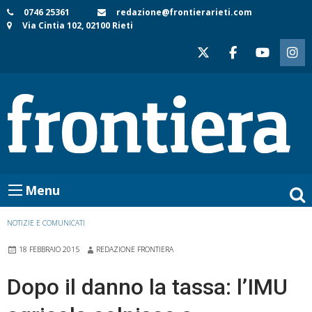
Skip
0746 25361
redazione@frontierarieti.com
Via Cintia 102, 02100 Rieti
to
content
Menu
NOTIZIE E COMUNICATI
18 FEBBRAIO 2015
REDAZIONE FRONTIERA
Dopo il danno la tassa: l’IMU