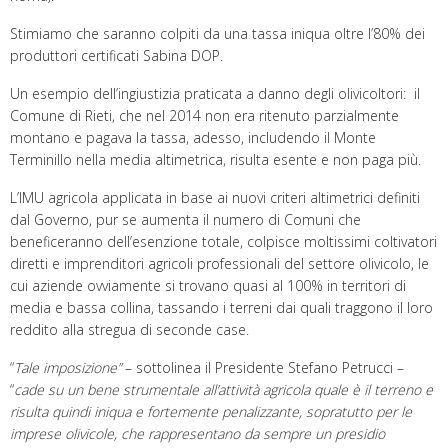
Stimiamo che saranno colpiti da una tassa iniqua oltre l’80% dei
produttori certificati Sabina DOP.
Un esempio dell’ingiustizia praticata a danno degli olivicoltori: il
Comune di Rieti, che nel 2014 non era ritenuto parzialmente
montano e pagava la tassa, adesso, includendo il Monte
Terminillo nella media altimetrica, risulta esente e non paga più.
L’IMU agricola applicata in base ai nuovi criteri altimetrici definiti
dal Governo, pur se aumenta il numero di Comuni che
beneficeranno dell’esenzione totale, colpisce moltissimi coltivatori
diretti e imprenditori agricoli professionali del settore olivicolo, le
cui aziende ovviamente si trovano quasi al 100% in territori di
media e bassa collina, tassando i terreni dai quali traggono il loro
reddito alla stregua di seconde case.
“
Tale imposizione”
– sottolinea il Presidente Stefano Petrucci –
“
cade su un bene strumentale all’attività agricola quale è il terreno e
risulta quindi iniqua e fortemente penalizzante, sopratutto per le
imprese olivicole, che rappresentano da sempre un presidio