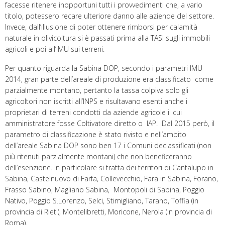
facesse ritenere inopportuni tutti i provvedimenti che, a vario
titolo, potessero recare ulteriore danno alle aziende del settore.
Invece, dall’illusione di poter ottenere rimborsi per calamità
naturale in olivicoltura si è passati prima alla TASI sugli immobili
agricoli e poi all’IMU sui terreni.
Per quanto riguarda la Sabina DOP, secondo i parametri IMU
2014, gran parte dell’areale di produzione era classificato come
parzialmente montano, pertanto la tassa colpiva solo gli
agricoltori non iscritti all’INPS e risultavano esenti anche i
proprietari di terreni condotti da aziende agricole il cui
amministratore fosse Coltivatore diretto o IAP. Dal 2015 però, il
parametro di classificazione è stato rivisto e nell’ambito
dell’areale Sabina DOP sono ben 17 i Comuni declassificati (non
più ritenuti parzialmente montani) che non beneficeranno
dell’esenzione. In particolare si tratta dei territori di Cantalupo in
Sabina, Castelnuovo di Farfa, Collevecchio, Fara in Sabina, Forano,
Frasso Sabino, Magliano Sabina, Montopoli di Sabina, Poggio
Nativo, Poggio S.Lorenzo, Selci, Stimigliano, Tarano, Toffia (in
provincia di Rieti), Montelibretti, Moricone, Nerola (in provincia di
Roma).