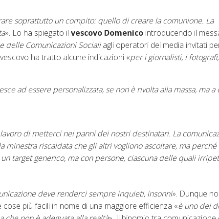
are soprattutto un compito: quello di creare la comunione. La
ta
». Lo ha spiegato il
vescovo Domenico
introducendo il mess
e delle Comunicazioni Sociali
agli operatori dei media invitati pe
escovo ha tratto alcune indicazioni «
per i giornalisti, i fotografi,
esce ad essere personalizzata, se non è rivolta alla massa, ma a 
voro di metterci nei panni dei nostri destinatari. La comunica
a minestra riscaldata che gli altri vogliono ascoltare, ma perc
 target generico, ma con persone, ciascuna delle quali irripeti
unicazione
deve renderci sempre inquieti, insonni
». Dunque non
e cose più facili in nome di una maggiore efficienza «
è uno dei d
ma che non è adeguata alla realtà
». Il binomio tra comunicazione 