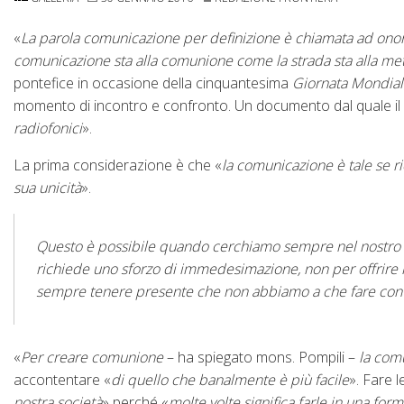
«
L
a parola comunicazione per definizione è chiamata ad onor
comunicazione sta alla comunione come la strada sta alla me
pontefice in occasione della cinquantesima
Giornata Mondial
momento di incontro e confronto. Un documento dal quale il v
radiofonici
».
La prima considerazione è che «
la comunicazione è tale se ri
sua unicità
».
Questo è possibile quando cerchiamo sempre nel nostro la
richiede uno sforzo di immedesimazione, non per offrire l
sempre tenere presente che non abbiamo a che fare con un
«
Per creare
comunione
– ha spiegato mons. Pompili –
la com
accontentare «
di quello che banalmente è più facile
». Fare l
nostra società
» perché «
molte volte significa farle in una for