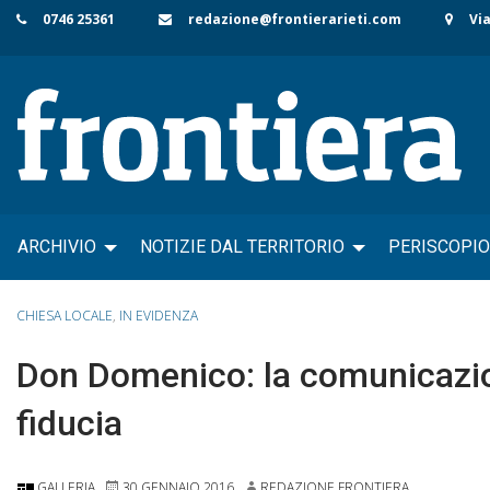
Skip
0746 25361
redazione@frontierarieti.com
Via
to
content
ARCHIVIO
NOTIZIE DAL TERRITORIO
PERISCOPIO
CHIESA LOCALE
,
IN EVIDENZA
Don Domenico: la comunicazi
fiducia
GALLERIA
30 GENNAIO 2016
REDAZIONE FRONTIERA