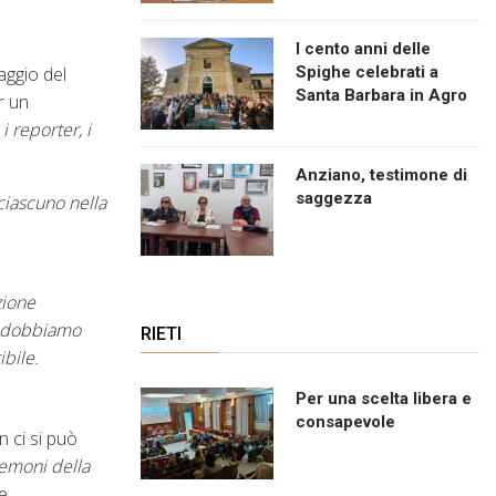
I cento anni delle
aggio del
Spighe celebrati a
Santa Barbara in Agro
r un
 i reporter, i
Anziano, testimone di
saggezza
ciascuno nella
zione
hé dobbiamo
RIETI
bile.
Per una scelta libera e
consapevole
 ci si può
emoni della
e