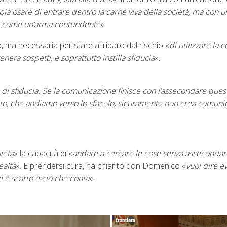
pia osare di entrare dentro la carne viva della società, ma con u
ne come un’arma contundente
».
, ma necessaria per stare al riparo dal rischio «
di utilizzare la
enera sospetti, e soprattutto instilla sfiducia
».
i sfiducia. Se la comunicazione finisce con l’assecondare quest
finito, che andiamo verso lo sfacelo, sicuramente non crea comun
ieta
» la capacità di «
andare a cercare le cose senza assecondar
ealtà
». E prendersi cura, ha chiarito don Domenico «
vuol dire ev
e è scarto e ciò che conta
».