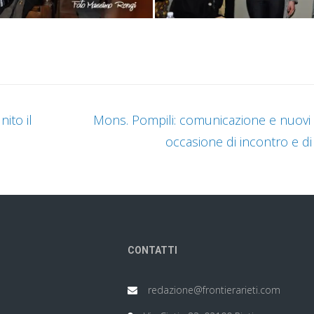
ito il
Mons. Pompili: comunicazione e nuovi
occasione di incontro e d
CONTATTI
redazione@frontierarieti.com