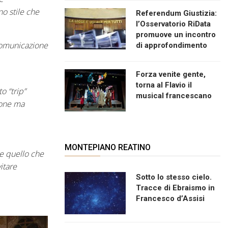
no stile che
Referendum Giustizia:
l’Osservatorio RiData
promuove un incontro
 comunicazione
di approfondimento
Forza venite gente,
torna al Flavio il
o “trip”
musical francescano
ione ma
MONTEPIANO REATINO
e quello che
itare
Sotto lo stesso cielo.
Tracce di Ebraismo in
Francesco d’Assisi