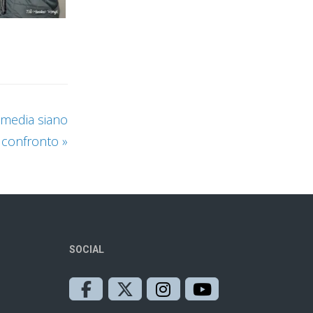
 media siano
i confronto
»
SOCIAL