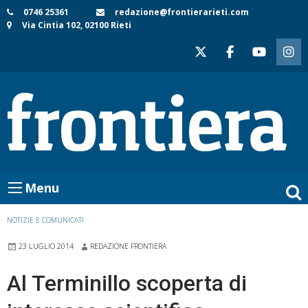
Skip
0746 25361
redazione@frontierarieti.com
Via Cintia 102, 02100 Rieti
to
content
Menu
NOTIZIE E COMUNICATI
23 LUGLIO 2014
REDAZIONE FRONTIERA
Al Terminillo scoperta di