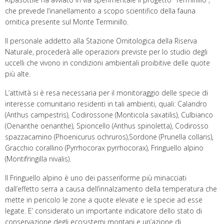
che prevede l’inanellamento a scopo scientifico della fauna
ornitica presente sul Monte Terminillo.
Il personale addetto alla Stazione Ornitologica della Riserva
Naturale, procederà alle operazioni previste per lo studio degli
uccelli che vivono in condizioni ambientali proibitive delle quote
più alte.
L’attività si è resa necessaria per il monitoraggio delle specie di
interesse comunitario residenti in tali ambienti, quali: Calandro
(Anthus campestris), Codirossone (Monticola saxatilis), Culbianco
(Oenanthe oenanthe), Spioncello (Anthus spinoletta), Codirosso
spazzacamino (Phoenicurus ochruros),Sordone (Prunella collaris),
Gracchio corallino (Pyrrhocorax pyrrhocorax), Fringuello alpino
(Montifringilla nivalis).
Il Fringuello alpino è uno dei passeriforme più minacciati
dall’effetto serra a causa dell’innalzamento della temperatura che
mette in pericolo le zone a quote elevate e le specie ad esse
legate. E’ considerato un importante indicatore dello stato di
conservazione degli ecosistemi montani e un’azione di