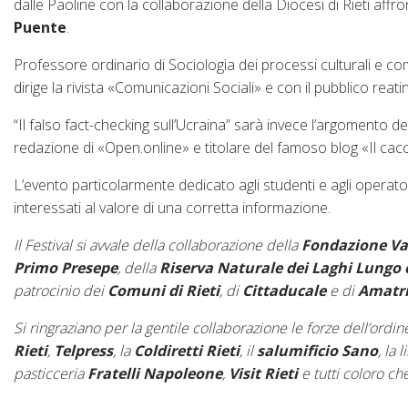
dalle Paoline con la collaborazione della Diocesi di Rieti aff
Puente
.
Professore ordinario di Sociologia dei processi culturali e com
dirige la rivista «Comunicazioni Sociali» e con il pubblico reati
“Il falso fact-checking sull’Ucraina” sarà invece l’argomento de
redazione di «Open.online» e titolare del famoso blog «Il cacc
L’evento particolarmente dedicato agli studenti e agli operato
interessati al valore di una corretta informazione.
Il Festival si avvale della collaborazione della
Fondazione Va
Primo Presepe
, della
Riserva Naturale dei Laghi Lungo e
patrocinio dei
Comuni di Rieti
, di
Cittaducale
e di
Amatri
Si ringraziano per la gentile collaborazione le forze dell’ordine 
Rieti
,
Telpress
, la
Coldiretti Rieti
, il
salumificio Sano
, la 
pasticceria
Fratelli Napoleone
,
Visit Rieti
e tutti coloro che