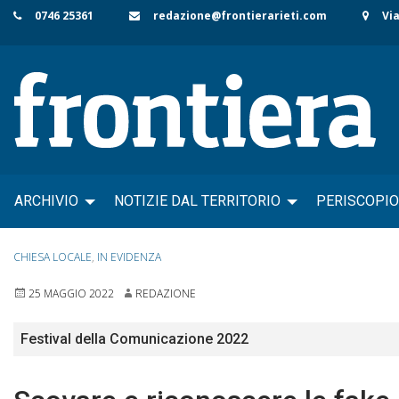
Skip
0746 25361
redazione@frontierarieti.com
Via
to
content
ARCHIVIO
NOTIZIE DAL TERRITORIO
PERISCOPIO
CHIESA LOCALE
,
IN EVIDENZA
25 MAGGIO 2022
REDAZIONE
Festival della Comunicazione 2022