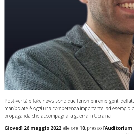
Post-verità e fake news sono due fenomeni emergenti dell’att
manipolate è oggi una competenza importante: ad esempio con
propaganda che accompagna la guerra in Ucraina.
Giovedì 26 maggio 2022
alle ore
10
, presso l’
Auditorium 