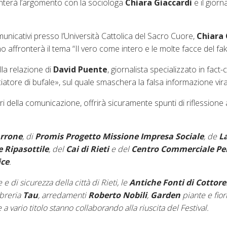
ronterà l’argomento con la sociologa
Chiara Giaccardi
e il giorn
unicativi presso l’Università Cattolica del Sacro Cuore,
Chiara 
no affronterà il tema “Il vero come intero e le molte facce del fak
lla relazione di
David Puente
, giornalista specializzato in fact-
iatore di bufale», sul quale smaschera la falsa informazione vira
ri della comunicazione, offrirà sicuramente spunti di riflessione
rrone
, di
Promis Progetto Missione Impresa Sociale
, de
La
 Ripasottile
, del
Cai di Rieti
e del
Centro Commerciale Pe
ce
.
e di sicurezza della città di Rieti, le
Antiche Fonti di Cottore
libreria
Tau
, arredamenti
Roberto Nobili
,
Garden
piante e fiori
 a vario titolo stanno collaborando alla riuscita del Festival.