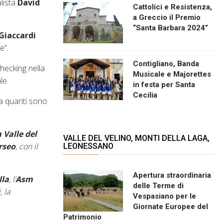
alista
David
Cattolici e Resistenza,
a Greccio il Premio
“Santa Barbara 2024”
Giaccardi
e”.
Contigliano, Banda
checking nella
Musicale e Majorettes
le.
in festa per Santa
Cecilia
 a quanti sono
 Valle del
VALLE DEL VELINO, MONTI DELLA LAGA,
rseo
, con il
LEONESSANO
Apertura straordinaria
lla
, l’
Asm
delle Terme di
, la
Vespasiano per le
Giornate Europee del
Patrimonio