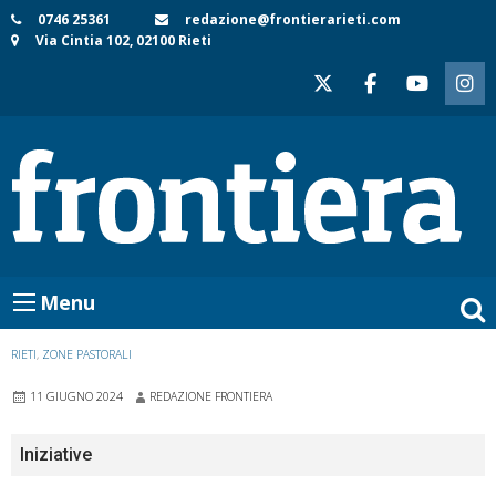
Skip
0746 25361
redazione@frontierarieti.com
Via Cintia 102, 02100 Rieti
to
content
Menu
RIETI
,
ZONE PASTORALI
11 GIUGNO 2024
REDAZIONE FRONTIERA
Iniziative