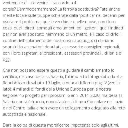
ventennale di intervenire: il raccordo a 4
corsie? L’ammodernamento? La ferrovia sostitutiva? Fate anche
mente locale sulle truppe schierate dalla “politica” nei decenni per
risolvere il problema, quelle vecchie e quelle nuove, con i loro
costi, quelli diretti come gli emolumenti ed i gettoni, quelli indiretti
per non aver spostato nemmeno di un metro, è il caso di dirlo, il
confine dell’isolamento del nostro ex capoluogo; ci riferiamo
sopratutto a senatori, deputati, assessori e consiglieri regionali,
con i loro segretari, ai presidenti, assessori provinciali , di ieri e di
oggi.
Che non possano essere questi a guidare il cambiamento lo
certifica, nel caso della ss Salaria, l’ultimo atto fotografato da «La
Repubblica» di sabato 19 luglio, cronaca di Roma pag. IV (vedi a
lato): 4 miliardi di fondi della Unione Europea per la nostra
Regione, 45 progetti per i prossimi 6 anni 2014-2020, ma della ss
Salaria non vi è traccia, nonostante sia l’unica Consolare nel Lazio
e nel Centro Italia a non avere un collegamento adeguato alla rete
autostradale nazionale.
Dare la colpa di questa mortificante impotenza solo agli ultimi,