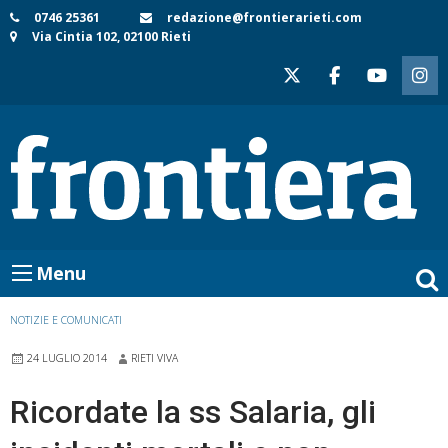
Skip
0746 25361
redazione@frontierarieti.com
Via Cintia 102, 02100 Rieti
to
content
Menu
NOTIZIE E COMUNICATI
24 LUGLIO 2014
RIETI VIVA
Ricordate la ss Salaria, gli