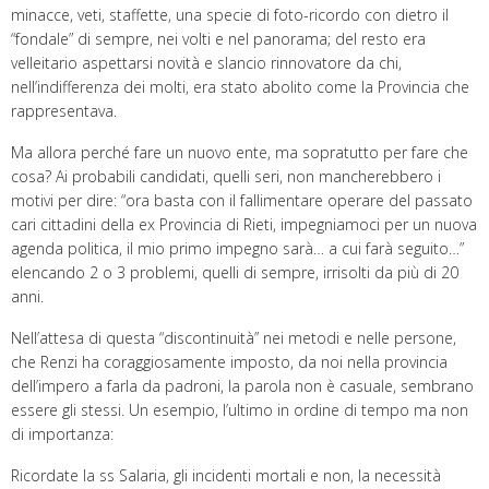
minacce, veti, staffette, una specie di foto-ricordo con dietro il
“fondale” di sempre, nei volti e nel panorama; del resto era
velleitario aspettarsi novità e slancio rinnovatore da chi,
nell’indifferenza dei molti, era stato abolito come la Provincia che
rappresentava.
Ma allora perché fare un nuovo ente, ma sopratutto per fare che
cosa? Ai probabili candidati, quelli seri, non mancherebbero i
motivi per dire: “ora basta con il fallimentare operare del passato
cari cittadini della ex Provincia di Rieti, impegniamoci per un nuova
agenda politica, il mio primo impegno sarà… a cui farà seguito…”
elencando 2 o 3 problemi, quelli di sempre, irrisolti da più di 20
anni.
Nell’attesa di questa “discontinuità” nei metodi e nelle persone,
che Renzi ha coraggiosamente imposto, da noi nella provincia
dell’impero a farla da padroni, la parola non è casuale, sembrano
essere gli stessi. Un esempio, l’ultimo in ordine di tempo ma non
di importanza:
Ricordate la ss Salaria, gli incidenti mortali e non, la necessità