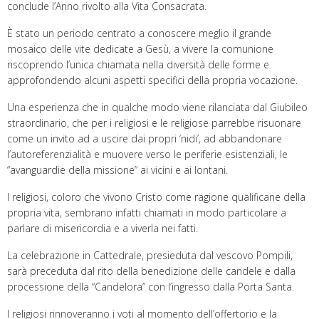
conclude l’Anno rivolto alla Vita Consacrata.
È stato un periodo centrato a conoscere meglio il grande
mosaico delle vite dedicate a Gesù, a vivere la comunione
riscoprendo l’unica chiamata nella diversità delle forme e
approfondendo alcuni aspetti specifici della propria vocazione.
Una esperienza che in qualche modo viene rilanciata dal Giubileo
straordinario, che per i religiosi e le religiose parrebbe risuonare
come un invito ad a uscire dai propri ‘nidi’, ad abbandonare
l’autoreferenzialità e muovere verso le periferie esistenziali, le
“avanguardie della missione” ai vicini e ai lontani.
I religiosi, coloro che vivono Cristo come ragione qualificane della
propria vita, sembrano infatti chiamati in modo particolare a
parlare di misericordia e a viverla nei fatti.
La celebrazione in Cattedrale, presieduta dal vescovo Pompili,
sarà preceduta dal rito della benedizione delle candele e dalla
processione della “Candelora” con l’ingresso dalla Porta Santa.
I religiosi rinnoveranno i voti al momento dell’offertorio e la