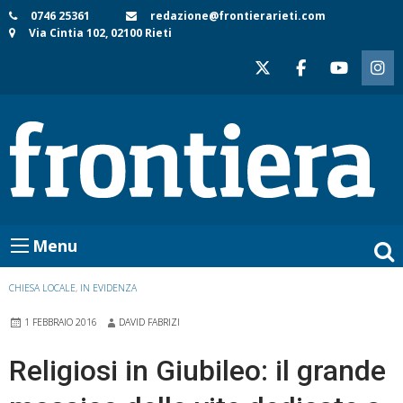
Skip
0746 25361
redazione@frontierarieti.com
Via Cintia 102, 02100 Rieti
to
content
Menu
CHIESA LOCALE
,
IN EVIDENZA
1 FEBBRAIO 2016
DAVID FABRIZI
Religiosi in Giubileo: il grande