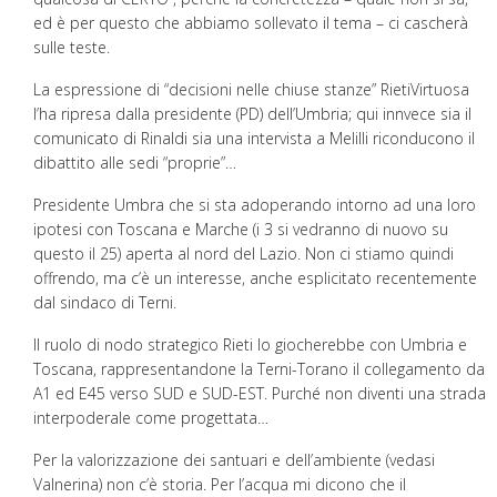
ed è per questo che abbiamo sollevato il tema – ci cascherà
sulle teste.
La espressione di “decisioni nelle chiuse stanze” RietiVirtuosa
l’ha ripresa dalla presidente (PD) dell’Umbria; qui innvece sia il
comunicato di Rinaldi sia una intervista a Melilli riconducono il
dibattito alle sedi “proprie”…
Presidente Umbra che si sta adoperando intorno ad una loro
ipotesi con Toscana e Marche (i 3 si vedranno di nuovo su
questo il 25) aperta al nord del Lazio. Non ci stiamo quindi
offrendo, ma c’è un interesse, anche esplicitato recentemente
dal sindaco di Terni.
Il ruolo di nodo strategico Rieti lo giocherebbe con Umbria e
Toscana, rappresentandone la Terni-Torano il collegamento da
A1 ed E45 verso SUD e SUD-EST. Purché non diventi una strada
interpoderale come progettata…
Per la valorizzazione dei santuari e dell’ambiente (vedasi
Valnerina) non c’è storia. Per l’acqua mi dicono che il