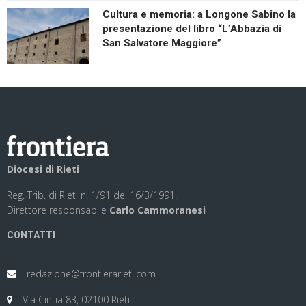
Cultura e memoria: a Longone Sabino la
presentazione del libro “L’Abbazia di
San Salvatore Maggiore”
Diocesi di Rieti
Reg. Trib. di Rieti n. 1/91 del 16/3/1991.
Direttore responsabile
Carlo Cammoranesi
CONTATTI
redazione@frontierarieti.com
Via Cintia 83, 02100 Rieti