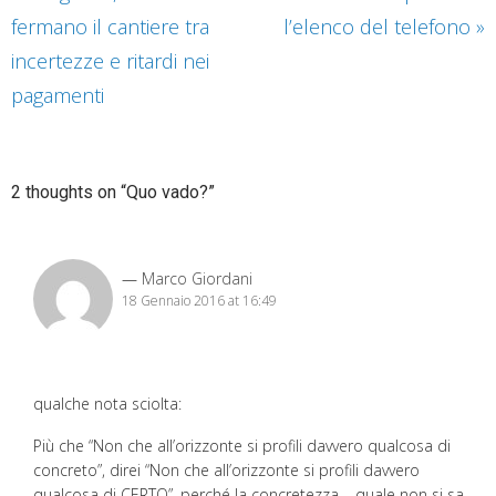
fermano il cantiere tra
l’elenco del telefono
»
incertezze e ritardi nei
pagamenti
2 thoughts on “Quo vado?”
Marco Giordani
18 Gennaio 2016 at 16:49
qualche nota sciolta:
Più che “Non che all’orizzonte si profili davvero qualcosa di
concreto”, direi “Non che all’orizzonte si profili davvero
qualcosa di CERTO”, perché la concretezza – quale non si sa,