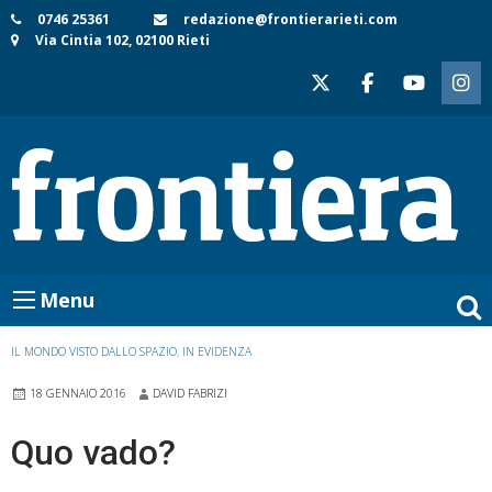
Skip
0746 25361
redazione@frontierarieti.com
Via Cintia 102, 02100 Rieti
to
content
Menu
IL MONDO VISTO DALLO SPAZIO
,
IN EVIDENZA
18 GENNAIO 2016
DAVID FABRIZI
Quo vado?