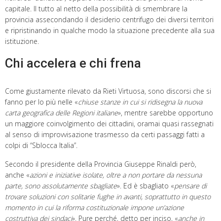
capitale. Il tutto al netto della possibilità di smembrare la
provincia assecondando il desiderio centrifugo dei diversi territori
e ripristinando in qualche modo la situazione precedente alla sua
istituzione.
Chi accelera e chi frena
Come giustamente rilevato da Rieti Virtuosa, sono discorsi che si
fanno per lo più nelle «
chiuse stanze in cui si ridisegna la nuova
carta geografica delle Regioni italiane
», mentre sarebbe opportuno
un maggiore coinvolgimento dei cittadini, oramai quasi rassegnati
al senso di improvvisazione trasmesso da certi passaggi fatti a
colpi di “Sblocca Italia”.
Secondo il presidente della Provincia Giuseppe Rinaldi però,
anche «
azioni e iniziative isolate, oltre a non portare da nessuna
parte, sono assolutamente sbagliate
». Ed è sbagliato «
pensare di
trovare soluzioni con solitarie fughe in avanti, soprattutto in questo
momento in cui la riforma costituzionale impone un’azione
costruttiva dei sindaci
». Pure perché, detto per inciso, «
anche in