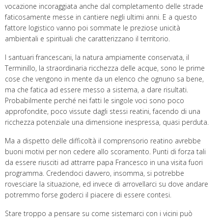
vocazione incoraggiata anche dal completamento delle strade
faticosamente messe in cantiere negli ultimi anni. E a questo
fattore logistico vanno poi sommate le preziose unicità
ambientali e spirituali che caratterizzano il territorio.
I santuari francescani, la natura ampiamente conservata, il
Terminillo, la straordinaria ricchezza delle acque, sono le prime
cose che vengono in mente da un elenco che ognuno sa bene,
ma che fatica ad essere messo a sistema, a dare risultati.
Probabilmente perché nei fatti le singole voci sono poco
approfondite, poco vissute dagli stessi reatini, facendo di una
ricchezza potenziale una dimensione inespressa, quasi perduta.
Ma a dispetto delle difficoltà il comprensorio reatino avrebbe
buoni motivi per non cedere allo scoramento. Punti di forza tali
da essere riusciti ad attrarre papa Francesco in una visita fuori
programma. Credendoci davvero, insomma, si potrebbe
rovesciare la situazione, ed invece di arrovellarci su dove andare
potremmo forse goderci il piacere di essere contesi.
Stare troppo a pensare su come sistemarci con i vicini può