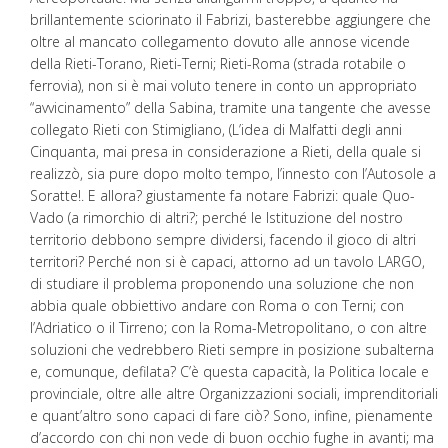
brillantemente sciorinato il Fabrizi, basterebbe aggiungere che
oltre al mancato collegamento dovuto alle annose vicende
della Rieti-Torano, Rieti-Terni; Rieti-Roma (strada rotabile o
ferrovia), non si è mai voluto tenere in conto un appropriato
“avvicinamento” della Sabina, tramite una tangente che avesse
collegato Rieti con Stimigliano, (L’idea di Malfatti degli anni
Cinquanta, mai presa in considerazione a Rieti, della quale si
realizzò, sia pure dopo molto tempo, l’innesto con l’Autosole a
Soratte!. E allora? giustamente fa notare Fabrizi: quale Quo-
Vado (a rimorchio di altri?; perché le Istituzione del nostro
territorio debbono sempre dividersi, facendo il gioco di altri
territori? Perché non si è capaci, attorno ad un tavolo LARGO,
di studiare il problema proponendo una soluzione che non
abbia quale obbiettivo andare con Roma o con Terni; con
l’Adriatico o il Tirreno; con la Roma-Metropolitano, o con altre
soluzioni che vedrebbero Rieti sempre in posizione subalterna
e, comunque, defilata? C’è questa capacità, la Politica locale e
provinciale, oltre alle altre Organizzazioni sociali, imprenditoriali
e quant’altro sono capaci di fare ciò? Sono, infine, pienamente
d’accordo con chi non vede di buon occhio fughe in avanti; ma