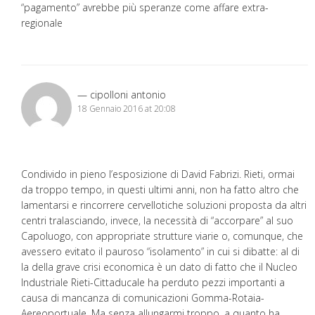
“pagamento” avrebbe più speranze come affare extra-
regionale
cipolloni antonio
18 Gennaio 2016 at 20:08
Condivido in pieno l’esposizione di David Fabrizi. Rieti, ormai
da troppo tempo, in questi ultimi anni, non ha fatto altro che
lamentarsi e rincorrere cervellotiche soluzioni proposta da altri
centri tralasciando, invece, la necessità di “accorpare” al suo
Capoluogo, con appropriate strutture viarie o, comunque, che
avessero evitato il pauroso “isolamento” in cui si dibatte: al di
la della grave crisi economica è un dato di fatto che il Nucleo
Industriale Rieti-Cittaducale ha perduto pezzi importanti a
causa di mancanza di comunicazioni Gomma-Rotaia-
Aereoportuale. Ma senza allungarmi troppo, a quanto ha