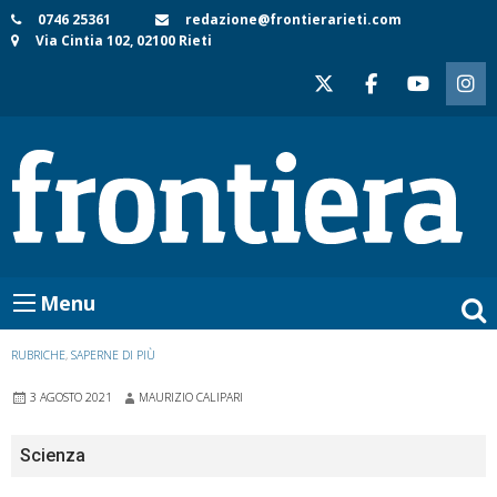
Skip
0746 25361
redazione@frontierarieti.com
Via Cintia 102, 02100 Rieti
to
content
Menu
RUBRICHE
,
SAPERNE DI PIÙ
3 AGOSTO 2021
MAURIZIO CALIPARI
Scienza