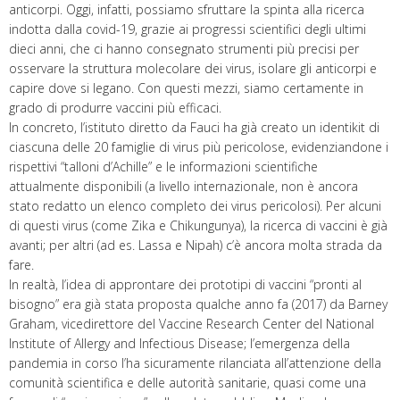
anticorpi. Oggi, infatti, possiamo sfruttare la spinta alla ricerca
indotta dalla covid-19, grazie ai progressi scientifici degli ultimi
dieci anni, che ci hanno consegnato strumenti più precisi per
osservare la struttura molecolare dei virus, isolare gli anticorpi e
capire dove si legano. Con questi mezzi, siamo certamente in
grado di produrre vaccini più efficaci.
In concreto, l’istituto diretto da Fauci ha già creato un identikit di
ciascuna delle 20 famiglie di virus più pericolose, evidenziandone i
rispettivi “talloni d’Achille” e le informazioni scientifiche
attualmente disponibili (a livello internazionale, non è ancora
stato redatto un elenco completo dei virus pericolosi). Per alcuni
di questi virus (come Zika e Chikungunya), la ricerca di vaccini è già
avanti; per altri (ad es. Lassa e Nipah) c’è ancora molta strada da
fare.
In realtà, l’idea di approntare dei prototipi di vaccini “pronti al
bisogno” era già stata proposta qualche anno fa (2017) da Barney
Graham, vicedirettore del Vaccine Research Center del National
Institute of Allergy and Infectious Disease; l’emergenza della
pandemia in corso l’ha sicuramente rilanciata all’attenzione della
comunità scientifica e delle autorità sanitarie, quasi come una