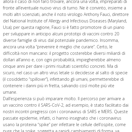
allora il caso di non farci trovare, ancora una volta, impreparati di
fronte all’eventuale nuovo virus di turno. Ne è convinto, insieme a
molti altri scienziati, anche il noto virologo Anthony Fauci, direttore
del National Institute of Allergy and Infectious Diseases (Maryland,
Usa); per questa ragione, Fauci si è fatto promotore di un piano
per sviluppare in anticipo alcuni prototipi di vaccini contro 20
diverse famiglie di virus dal potenziale pandemico. Insomma,
ancora una volta “prevenire è meglio che curare”. Certo, le
difficoltà non mancano: il progetto costerebbe diversi miliardi di
dollari all’anno e, con ogni probabilità, impiegherebbe almeno
cinque anni per dare i primi risultati scientifici concreti. Ma di
sicuro, nel caso un altro virus letale si decidesse al salto di specie
(il cosiddetto “spillover”), infettando gli umani, permetterebbe di
contenere i danni più in fretta, salvando così molte più vite
umane.
Dall’esperienza si può imparare molto. Il percorso per arrivare a
un vaccino contro il SARS-CoV-2, ad esempio, è stato facilitato dai
nostri incontri pregressi con i coronavirus di SARS e MERS. Queste
passate epidemie, infatti, ci hanno insegnato che i coronavirus
usano la proteina “spike” per infettare le cellule dell’ospite, come
pure che la spike, soggetta a rapidi cambiamenti di forma, va