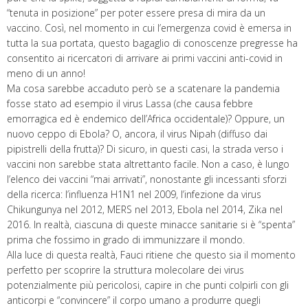
“tenuta in posizione” per poter essere presa di mira da un
vaccino. Così, nel momento in cui l’emergenza covid è emersa in
tutta la sua portata, questo bagaglio di conoscenze pregresse ha
consentito ai ricercatori di arrivare ai primi vaccini anti-covid in
meno di un anno!
Ma cosa sarebbe accaduto però se a scatenare la pandemia
fosse stato ad esempio il virus Lassa (che causa febbre
emorragica ed è endemico dell’Africa occidentale)? Oppure, un
nuovo ceppo di Ebola? O, ancora, il virus Nipah (diffuso dai
pipistrelli della frutta)? Di sicuro, in questi casi, la strada verso i
vaccini non sarebbe stata altrettanto facile. Non a caso, è lungo
l’elenco dei vaccini “mai arrivati”, nonostante gli incessanti sforzi
della ricerca: l’influenza H1N1 nel 2009, l’infezione da virus
Chikungunya nel 2012, MERS nel 2013, Ebola nel 2014, Zika nel
2016. In realtà, ciascuna di queste minacce sanitarie si è “spenta”
prima che fossimo in grado di immunizzare il mondo.
Alla luce di questa realtà, Fauci ritiene che questo sia il momento
perfetto per scoprire la struttura molecolare dei virus
potenzialmente più pericolosi, capire in che punti colpirli con gli
anticorpi e “convincere” il corpo umano a produrre quegli