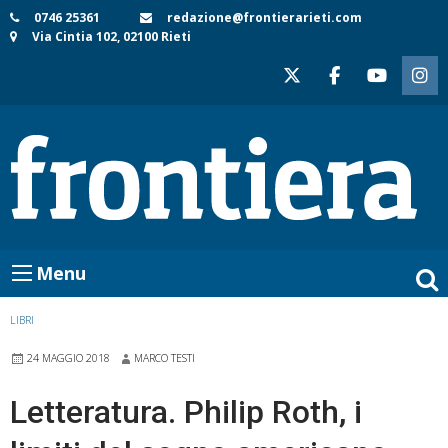
Skip
0746 25361
redazione@frontierarieti.com
Via Cintia 102, 02100 Rieti
to
content
Menu
LIBRI
24 MAGGIO 2018
MARCO TESTI
Letteratura. Philip Roth, i