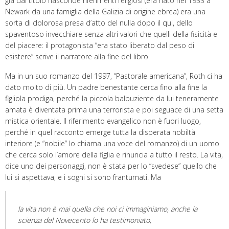
già dal titolo nasconde riferimenti religiosi (era nato nel 1933 a
Newark da una famiglia della Galizia di origine ebrea) era una
sorta di dolorosa presa d’atto del nulla dopo il qui, dello
spaventoso invecchiare senza altri valori che quelli della fisicità e
del piacere: il protagonista “era stato liberato dal peso di
esistere” scrive il narratore alla fine del libro.
Ma in un suo romanzo del 1997, “Pastorale americana”, Roth ci ha
dato molto di più. Un padre benestante cerca fino alla fine la
figliola prodiga, perché la piccola balbuziente da lui teneramente
amata è diventata prima una terrorista e poi seguace di una setta
mistica orientale. Il riferimento evangelico non è fuori luogo,
perché in quel racconto emerge tutta la disperata nobiltà
interiore (e “nobile” lo chiama una voce del romanzo) di un uomo
che cerca solo l’amore della figlia e rinuncia a tutto il resto. La vita,
dice uno dei personaggi, non è stata per lo “svedese” quello che
lui si aspettava, e i sogni si sono frantumati. Ma
la vita non è mai quella che noi ci immaginiamo, anche la
scienza del Novecento lo ha testimoniato,