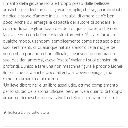
Il marito della giovane Flora è troppo preso dalle bellezze
artistiche per dedicarsi alla giovane moglie, che sogna improbabili
e ridicole storie d’amore in cui, in realtà, di amore ce n’è ben
poco. Anche qui emerge la capacità dell’autore di sondare le
contraddizioni e gli annoiati desideri di quella società che non
faceva i conti con la fame e lo sfruttamento: “È stato furbo in
qualche modo, usandomi semplicemente come ricettacolo per i
suoi sentimenti, di qualunque natura siano” dice la moglie del
noto critico parlando di un ufficiale, che invece di compiacere i
suoi desideri amorosi, aveva “osato” rivelarle i suoi pensieri più
profondi. L’unico a fare una non meschina figura è proprio Lionel-
Ruskin, che sarà anche poco attento ai doveri coniugali, ma
dimostra umanità e altruismo.
“Un lieve disordine” è un libro assai utile, ottimo complemento
per lo studio della storia ufficiale, perché rivela quanto di troppo
umano e di meschino ci sia talvolta dietro la creazione dei miti.
Editoria Libri e Letteratura