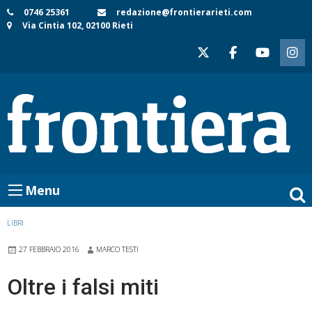
Skip
0746 25361
redazione@frontierarieti.com
Via Cintia 102, 02100 Rieti
to
content
Menu
LIBRI
27 FEBBRAIO 2016
MARCO TESTI
Oltre i falsi miti