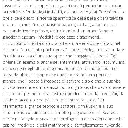
lusso di lasciare in superficie i grandi eventi per andare a sondare
la realtà profonda degli individui, e allora sono guai. Perché quello
che si cela dietro la ricerca spasmodica della bella opera talvolta
è la meschinità, l’individualismo patologico. La grande musica
nasconde livori e gelosie, dietro le note di un brano famoso
giacciono egoismi, infedeltà, piccolezze e tradimenti. Il
microcosmo che sta dietro la letteratura viene dissezionato nel
racconto “Un distinto pachiderma”: il poeta Pellegrini deve andare
in esilio a causa di una sua opera che inneggia alla libertà. Egli
diviene un esempio, anche se lentamente, attraverso l’accumularsi
dei discorsi degli altri protagonisti (e questo è uno dei punti di
forza del libro), si scopre che quest’opera non era poi così
grande, che il poeta è incapace di scrivere altro e che la sua vita
privata nasconde ombre assai poco dignitose, che devono essere
taciute per permettere la costruzione di un mito dai piedi d’argilla.
L’ultimo racconto, che dà il titolo all’intera raccolta, è un
riferimento al grande teorico e scrittore John Ruskin e al suo
matrimonio con una fanciulla molto più giovane di lui. Keates si
mette nell’angolo di visuale dei protagonisti e cerca di capire e far
capire i motivi della crisi matrimoniale, semplicemente rivivendoli.