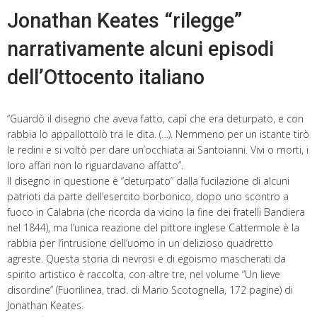
Jonathan Keates “rilegge”
narrativamente alcuni episodi
dell’Ottocento italiano
“Guardò il disegno che aveva fatto, capì che era deturpato, e con
rabbia lo appallottolò tra le dita. (…). Nemmeno per un istante tirò
le redini e si voltò per dare un’occhiata ai Santoianni. Vivi o morti, i
loro affari non lo riguardavano affatto”.
Il disegno in questione è “deturpato” dalla fucilazione di alcuni
patrioti da parte dell’esercito borbonico, dopo uno scontro a
fuoco in Calabria (che ricorda da vicino la fine dei fratelli Bandiera
nel 1844), ma l’unica reazione del pittore inglese Cattermole è la
rabbia per l’intrusione dell’uomo in un delizioso quadretto
agreste. Questa storia di nevrosi e di egoismo mascherati da
spirito artistico è raccolta, con altre tre, nel volume “Un lieve
disordine” (Fuorilinea, trad. di Mario Scotognella, 172 pagine) di
Jonathan Keates.