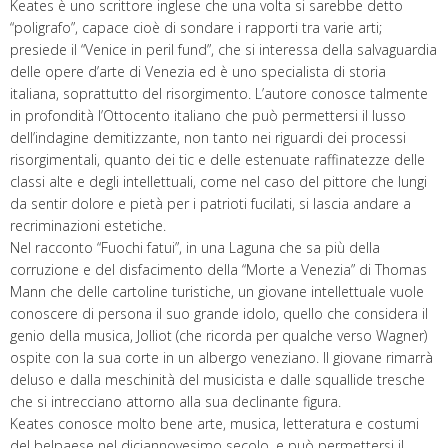
Keates è uno scrittore inglese che una volta si sarebbe detto
“poligrafo”, capace cioè di sondare i rapporti tra varie arti;
presiede il “Venice in peril fund”, che si interessa della salvaguardia
delle opere d’arte di Venezia ed è uno specialista di storia
italiana, soprattutto del risorgimento. L’autore conosce talmente
in profondità l’Ottocento italiano che può permettersi il lusso
dell’indagine demitizzante, non tanto nei riguardi dei processi
risorgimentali, quanto dei tic e delle estenuate raffinatezze delle
classi alte e degli intellettuali, come nel caso del pittore che lungi
da sentir dolore e pietà per i patrioti fucilati, si lascia andare a
recriminazioni estetiche.
Nel racconto “Fuochi fatui”, in una Laguna che sa più della
corruzione e del disfacimento della “Morte a Venezia” di Thomas
Mann che delle cartoline turistiche, un giovane intellettuale vuole
conoscere di persona il suo grande idolo, quello che considera il
genio della musica, Jolliot (che ricorda per qualche verso Wagner)
ospite con la sua corte in un albergo veneziano. Il giovane rimarrà
deluso e dalla meschinità del musicista e dalle squallide tresche
che si intrecciano attorno alla sua declinante figura.
Keates conosce molto bene arte, musica, letteratura e costumi
del belpaese nel diciannovesimo secolo, e può permettersi il