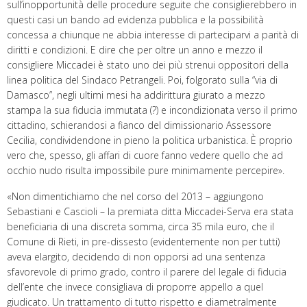
sull’inopportunità delle procedure seguite che consiglierebbero in
questi casi un bando ad evidenza pubblica e la possibilità
concessa a chiunque ne abbia interesse di parteciparvi a parità di
diritti e condizioni. E dire che per oltre un anno e mezzo il
consigliere Miccadei è stato uno dei più strenui oppositori della
linea politica del Sindaco Petrangeli. Poi, folgorato sulla “via di
Damasco”, negli ultimi mesi ha addirittura giurato a mezzo
stampa la sua fiducia immutata (?) e incondizionata verso il primo
cittadino, schierandosi a fianco del dimissionario Assessore
Cecilia, condividendone in pieno la politica urbanistica. È proprio
vero che, spesso, gli affari di cuore fanno vedere quello che ad
occhio nudo risulta impossibile pure minimamente percepire».
«Non dimentichiamo che nel corso del 2013 – aggiungono
Sebastiani e Cascioli – la premiata ditta Miccadei-Serva era stata
beneficiaria di una discreta somma, circa 35 mila euro, che il
Comune di Rieti, in pre-dissesto (evidentemente non per tutti)
aveva elargito, decidendo di non opporsi ad una sentenza
sfavorevole di primo grado, contro il parere del legale di fiducia
dell’ente che invece consigliava di proporre appello a quel
giudicato. Un trattamento di tutto rispetto e diametralmente