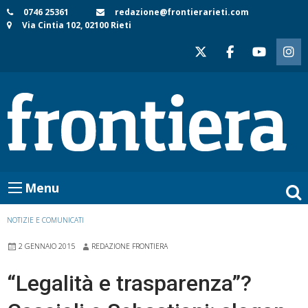
Skip
0746 25361
redazione@frontierarieti.com
Via Cintia 102, 02100 Rieti
to
content
Menu
NOTIZIE E COMUNICATI
2 GENNAIO 2015
REDAZIONE FRONTIERA
“Legalità e trasparenza”?