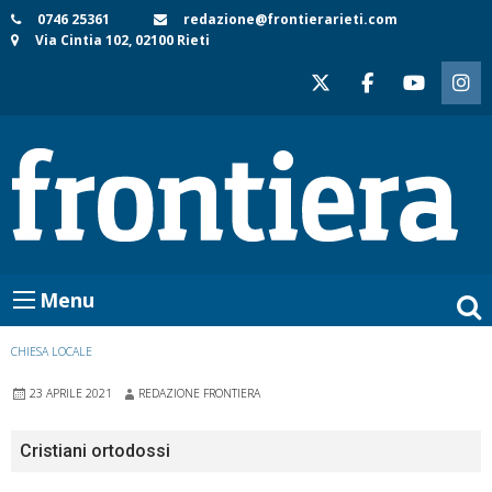
Skip
0746 25361
redazione@frontierarieti.com
Via Cintia 102, 02100 Rieti
to
content
Menu
CHIESA LOCALE
23 APRILE 2021
REDAZIONE FRONTIERA
Cristiani ortodossi