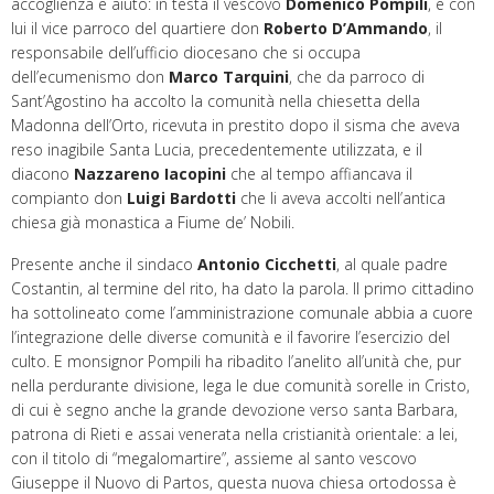
accoglienza e aiuto: in testa il vescovo
Domenico Pompili
, e con
lui il vice parroco del quartiere don
Roberto D’Ammando
, il
responsabile dell’ufficio diocesano che si occupa
dell’ecumenismo don
Marco Tarquini
, che da parroco di
Sant’Agostino ha accolto la comunità nella chiesetta della
Madonna dell’Orto, ricevuta in prestito dopo il sisma che aveva
reso inagibile Santa Lucia, precedentemente utilizzata, e il
diacono
Nazzareno Iacopini
che al tempo affiancava il
compianto don
Luigi Bardotti
che li aveva accolti nell’antica
chiesa già monastica a Fiume de’ Nobili.
Presente anche il sindaco
Antonio Cicchetti
, al quale padre
Costantin, al termine del rito, ha dato la parola. Il primo cittadino
ha sottolineato come l’amministrazione comunale abbia a cuore
l’integrazione delle diverse comunità e il favorire l’esercizio del
culto. E monsignor Pompili ha ribadito l’anelito all’unità che, pur
nella perdurante divisione, lega le due comunità sorelle in Cristo,
di cui è segno anche la grande devozione verso santa Barbara,
patrona di Rieti e assai venerata nella cristianità orientale: a lei,
con il titolo di “megalomartire”, assieme al santo vescovo
Giuseppe il Nuovo di Partos, questa nuova chiesa ortodossa è