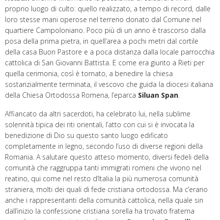
proprio luogo di culto: quello realizzato, a tempo di record, dalle
loro stesse mani operose nel terreno donato dal Comune nel
quartiere Campoloniano. Poco più di un anno è trascorso dalla
posa della prima pietra, in quell’area a pochi metri dal cortile
della casa Buon Pastore e a poca distanza dalla locale parrocchia
cattolica di San Giovanni Battista. E come era giunto a Rieti per
quella cerimonia, così è tornato, a benedire la chiesa
sostanzialmente terminata, il vescovo che guida la diocesi italiana
della Chiesa Ortodossa Romena, l’eparca
Siluan Span
.
Affiancato da altri sacerdoti, ha celebrato lui, nella sublime
solennità tipica dei riti orientali, l’atto con cui si è invocata la
benedizione di Dio su questo santo luogo edificato
completamente in legno, secondo l’uso di diverse regioni della
Romania. A salutare questo atteso momento, diversi fedeli della
comunità che raggruppa tanti immigrati romeni che vivono nel
reatino, qui come nel resto d’Italia la più numerosa comunità
straniera, molti dei quali di fede cristiana ortodossa. Ma c’erano
anche i rappresentanti della comunità cattolica, nella quale sin
dall’inizio la confessione cristiana sorella ha trovato fraterna