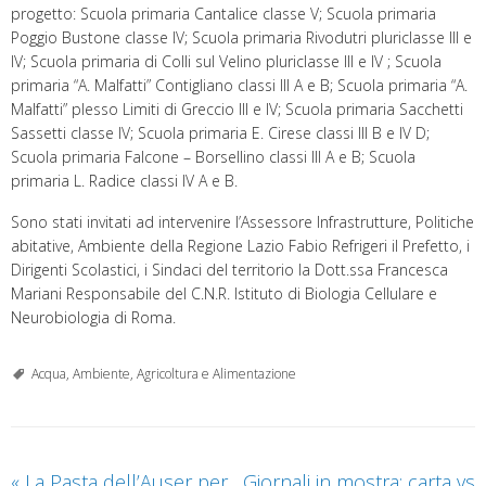
progetto: Scuola primaria Cantalice classe V; Scuola primaria
Poggio Bustone classe IV; Scuola primaria Rivodutri pluriclasse III e
IV; Scuola primaria di Colli sul Velino pluriclasse III e IV ; Scuola
primaria “A. Malfatti” Contigliano classi III A e B; Scuola primaria “A.
Malfatti” plesso Limiti di Greccio III e IV; Scuola primaria Sacchetti
Sassetti classe IV; Scuola primaria E. Cirese classi III B e IV D;
Scuola primaria Falcone – Borsellino classi III A e B; Scuola
primaria L. Radice classi IV A e B.
Sono stati invitati ad intervenire l’Assessore Infrastrutture, Politiche
abitative, Ambiente della Regione Lazio Fabio Refrigeri il Prefetto, i
Dirigenti Scolastici, i Sindaci del territorio la Dott.ssa Francesca
Mariani Responsabile del C.N.R. Istituto di Biologia Cellulare e
Neurobiologia di Roma.
Acqua, Ambiente, Agricoltura e Alimentazione
«
La Pasta dell’Auser per
Giornali in mostra: carta vs