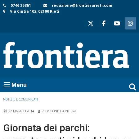
Skip
0746 25361
redazione@frontierarieti.com
Via Cintia 102, 02100 Rieti
to
content
Menu
NOTIZIE E COMUNICATI
27 MAGGIO 2014
REDAZIONE FRONTIERA
Giornata dei parchi: