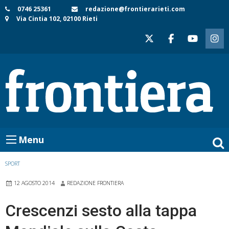
Skip
0746 25361
redazione@frontierarieti.com
Via Cintia 102, 02100 Rieti
to
content
Menu
SPORT
12 AGOSTO 2014
REDAZIONE FRONTIERA
Crescenzi sesto alla tappa