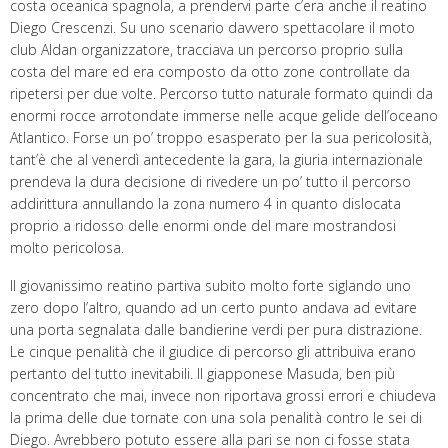
costa oceanica spagnola, a prendervi parte c’era anche il reatino
Diego Crescenzi. Su uno scenario davvero spettacolare il moto
club Aldan organizzatore, tracciava un percorso proprio sulla
costa del mare ed era composto da otto zone controllate da
ripetersi per due volte. Percorso tutto naturale formato quindi da
enormi rocce arrotondate immerse nelle acque gelide dell’oceano
Atlantico. Forse un po’ troppo esasperato per la sua pericolosità,
tant’è che al venerdì antecedente la gara, la giuria internazionale
prendeva la dura decisione di rivedere un po’ tutto il percorso
addirittura annullando la zona numero 4 in quanto dislocata
proprio a ridosso delle enormi onde del mare mostrandosi
molto pericolosa.
Il giovanissimo reatino partiva subito molto forte siglando uno
zero dopo l’altro, quando ad un certo punto andava ad evitare
una porta segnalata dalle bandierine verdi per pura distrazione.
Le cinque penalità che il giudice di percorso gli attribuiva erano
pertanto del tutto inevitabili. Il giapponese Masuda, ben più
concentrato che mai, invece non riportava grossi errori e chiudeva
la prima delle due tornate con una sola penalità contro le sei di
Diego. Avrebbero potuto essere alla pari se non ci fosse stata