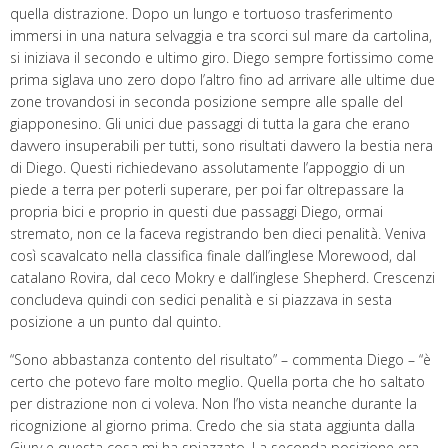
quella distrazione. Dopo un lungo e tortuoso trasferimento
immersi in una natura selvaggia e tra scorci sul mare da cartolina,
si iniziava il secondo e ultimo giro. Diego sempre fortissimo come
prima siglava uno zero dopo l’altro fino ad arrivare alle ultime due
zone trovandosi in seconda posizione sempre alle spalle del
giapponesino. Gli unici due passaggi di tutta la gara che erano
davvero insuperabili per tutti, sono risultati davvero la bestia nera
di Diego. Questi richiedevano assolutamente l’appoggio di un
piede a terra per poterli superare, per poi far oltrepassare la
propria bici e proprio in questi due passaggi Diego, ormai
stremato, non ce la faceva registrando ben dieci penalità. Veniva
così scavalcato nella classifica finale dall’inglese Morewood, dal
catalano Rovira, dal ceco Mokry e dall’inglese Shepherd. Crescenzi
concludeva quindi con sedici penalità e si piazzava in sesta
posizione a un punto dal quinto.
“Sono abbastanza contento del risultato” – commenta Diego – “è
certo che potevo fare molto meglio. Quella porta che ho saltato
per distrazione non ci voleva. Non l’ho vista neanche durante la
ricognizione al giorno prima. Credo che sia stata aggiunta dalla
Giury e questa cosa mi ha spiazzato. La seconda posizione era