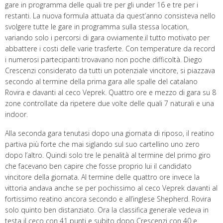
gare in programma delle quali tre per gli under 16 e tre per i
restanti. La nuova formula attuata da quest’anno consisteva nello
svolgere tutte le gare in programma sulla stessa location,
variando solo i percorsi di gara ovviamente.il tutto motivato per
abbattere i costi delle varie trasferte. Con temperature da record
i numerosi partecipanti trovavano non poche difficoltà. Diego
Crescenzi considerato da tutti un potenziale vincitore, si piazzava
secondo al termine della prima gara alle spalle del catalano
Rovira e davanti al ceco Veprek. Quattro ore e mezzo di gara su 8
zone controllate da ripetere due volte delle quali 7 naturali e una
indoor.
Alla seconda gara tenutasi dopo una giornata di riposo, il reatino
partiva più forte che mai siglando sul suo cartellino uno zero
dopo l’altro. Quindi solo tre le penalità al termine del primo giro
che facevano ben capire che fosse proprio lui il candidato
vincitore della giornata. Al termine delle quattro ore invece la
vittoria andava anche se per pochissimo al ceco Veprek davanti al
fortissimo reatino ancora secondo e all’inglese Shepherd. Rovira
solo quinto ben distanziato. Ora la classifica generale vedeva in
testa il ceco con 41 punti e subito dopo Crescenzi con 40 e