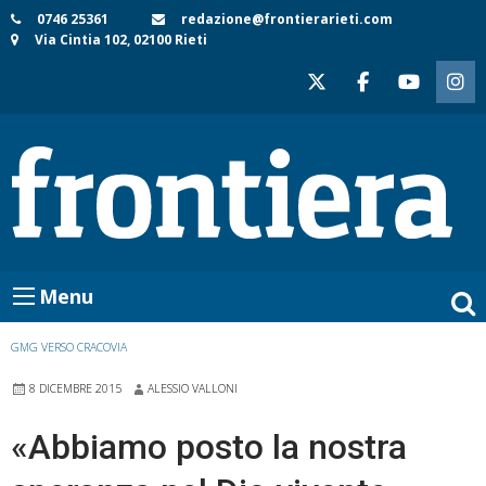
Skip
0746 25361
redazione@frontierarieti.com
Via Cintia 102, 02100 Rieti
to
content
Menu
GMG VERSO CRACOVIA
8 DICEMBRE 2015
ALESSIO VALLONI
«Abbiamo posto la nostra