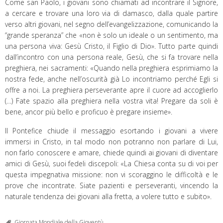
Come san Paolo, i giovani sono chiamati ad incontrare il Signore,
a cercare e trovare una loro via di damasco, dalla quale partire
verso altri giovani, nel segno dell’evangelizzazione, comunicando la
“grande speranza” che «non è solo un ideale o un sentimento, ma
una persona viva: Gesù Cristo, il Figlio di Dio». Tutto parte quindi
dall’incontro con una persona reale, Gesù, che si fa trovare nella
preghiera, nei sacramenti: «Quando nella preghiera esprimiamo la
nostra fede, anche nell’oscurità già Lo incontriamo perché Egli si
offre a noi. La preghiera perseverante apre il cuore ad accoglierlo
(…) Fate spazio alla preghiera nella vostra vita! Pregare da soli è
bene, ancor più bello e proficuo è pregare insieme».
Il Pontefice chiude il messaggio esortando i giovani a vivere
immersi in Cristo, in tal modo non potranno non parlare di Lui,
non farlo conoscere e amare, chiede quindi ai giovani di diventare
amici di Gesù, suoi fedeli discepoli: «La Chiesa conta su di voi per
questa impegnativa missione: non vi scoraggino le difficoltà e le
prove che incontrate. Siate pazienti e perseveranti, vincendo la
naturale tendenza dei giovani alla fretta, a volere tutto e subito».
Giornata Mondiale della Gioventù