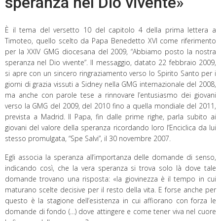
speranza nel Dio vivente»
È il tema del versetto 10 del capitolo 4 della prima lettera a
Timoteo, quello scelto da Papa Benedetto XVI come riferimento
per la XXIV GMG diocesana del 2009, “Abbiamo posto la nostra
speranza nel Dio vivente”. Il messaggio, datato 22 febbraio 2009,
si apre con un sincero ringraziamento verso lo Spirito Santo per i
giorni di grazia vissuti a Sidney nella GMG internazionale del 2008,
ma anche con parole tese a rinnovare l’entusiasmo dei giovani
verso la GMG del 2009, del 2010 fino a quella mondiale del 2011,
prevista a Madrid. Il Papa, fin dalle prime righe, parla subito ai
giovani del valore della speranza ricordando loro l’Enciclica da lui
stesso promulgata, “Spe Salvi”, il 30 novembre 2007.
Egli associa la speranza all’importanza delle domande di senso,
indicando così, che la vera speranza si trova solo là dove tale
domande trovano una risposta: «la giovinezza è il tempo in cui
maturano scelte decisive per il resto della vita. E forse anche per
questo è la stagione dell’esistenza in cui affiorano con forza le
domande di fondo (…) dove attingere e come tener viva nel cuore