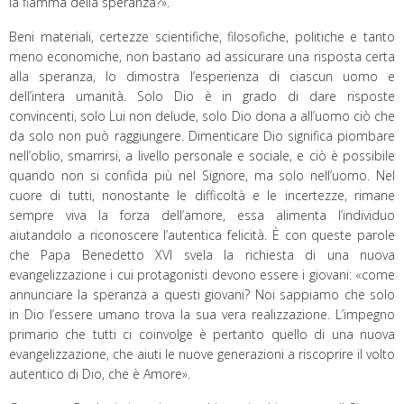
la fiamma della speranza?».
Beni materiali, certezze scientifiche, filosofiche, politiche e tanto
meno economiche, non bastano ad assicurare una risposta certa
alla speranza, lo dimostra l’esperienza di ciascun uomo e
dell’intera umanità. Solo Dio è in grado di dare risposte
convincenti, solo Lui non delude, solo Dio dona a all’uomo ciò che
da solo non può raggiungere. Dimenticare Dio significa piombare
nell’oblio, smarrirsi, a livello personale e sociale, e ciò è possibile
quando non si confida più nel Signore, ma solo nell’uomo. Nel
cuore di tutti, nonostante le difficoltà e le incertezze, rimane
sempre viva la forza dell’amore, essa alimenta l’individuo
aiutandolo a riconoscere l’autentica felicità. È con queste parole
che Papa Benedetto XVI svela la richiesta di una nuova
evangelizzazione i cui protagonisti devono essere i giovani: «come
annunciare la speranza a questi giovani? Noi sappiamo che solo
in Dio l’essere umano trova la sua vera realizzazione. L’impegno
primario che tutti ci coinvolge è pertanto quello di una nuova
evangelizzazione, che aiuti le nuove generazioni a riscoprire il volto
autentico di Dio, che è Amore».