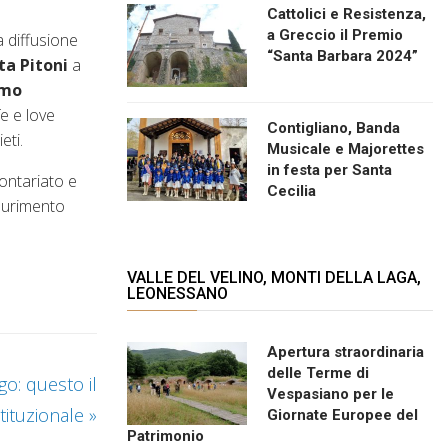
Cattolici e Resistenza,
a Greccio il Premio
a diffusione
“Santa Barbara 2024”
ta Pitoni
a
imo
e e love
Contigliano, Banda
eti.
Musicale e Majorettes
in festa per Santa
lontariato e
Cecilia
saurimento
VALLE DEL VELINO, MONTI DELLA LAGA,
LEONESSANO
Apertura straordinaria
delle Terme di
o: questo il
Vespasiano per le
tituzionale
»
Giornate Europee del
Patrimonio