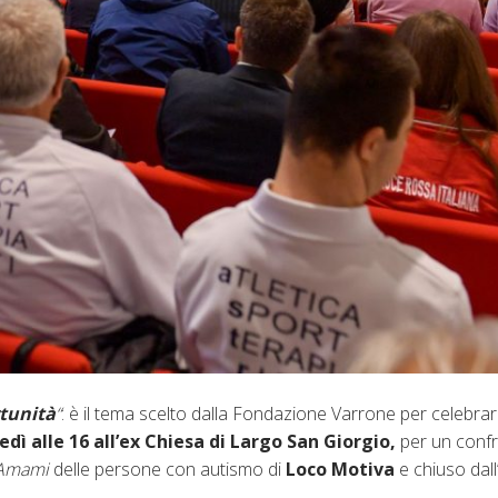
rtunità
“
: è il tema scelto dalla Fondazione Varrone per celebra
dì alle 16 all’ex Chiesa di Largo San Giorgio,
per un confr
Amami
delle persone con autismo di
Loco Motiva
e chiuso dall