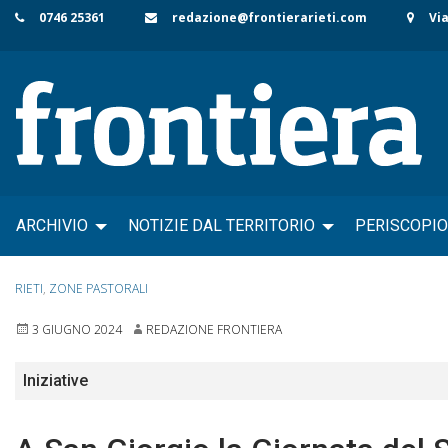
Skip
0746 25361
redazione@frontierarieti.com
Via
to
content
ARCHIVIO
NOTIZIE DAL TERRITORIO
PERISCOPIO
RIETI
,
ZONE PASTORALI
3 GIUGNO 2024
REDAZIONE FRONTIERA
Iniziative