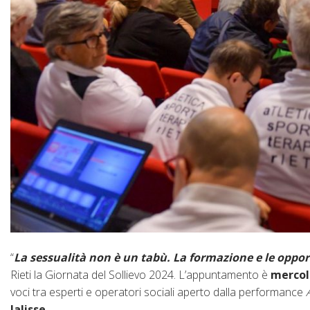
“
La sessualità non è un tabù. La formazione e le oppo
Rieti la Giornata del Sollievo 2024. L’appuntamento è
mercole
voci tra esperti e operatori sociali aperto dalla performance
Jalisse
.