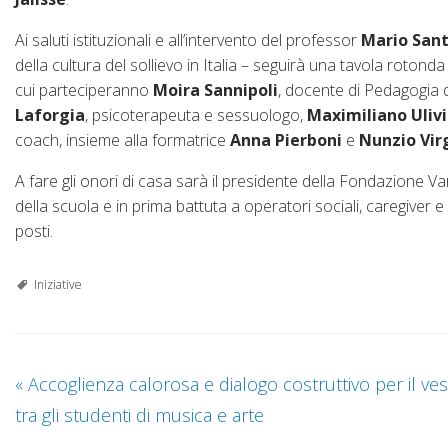
Ai saluti istituzionali e all’intervento del professor
Mario Sant
della cultura del sollievo in Italia – seguirà una tavola roto
cui parteciperanno
Moira Sannipoli
, docente di Pedagogia de
Laforgia
, psicoterapeuta e sessuologo,
Maximiliano Ulivi
coach, insieme alla formatrice
Anna Pierboni
e
Nunzio Virg
A fare gli onori di casa sarà il presidente della Fondazione V
della scuola e in prima battuta a operatori sociali, caregiver e
posti.
Iniziative
«
Accoglienza calorosa e dialogo costruttivo per il ve
tra gli studenti di musica e arte