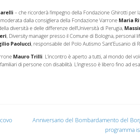
arelli
– che ricorderà l’impegno della Fondazione Ghirotti per l
nda moderata dalla consigliera della Fondazione Varrone
Maria Ri
lla diversità e delle differenze dell’Università di Perugia,
Mass
eri
, Diversity manager presso il Comune di Bologna, personal lif
ilio Paolucci
, responsabile del Polo Autismo Sant’Eusanio di Ri
arrone
Mauro Trilli
. L’incontro è aperto a tutti, al mondo del vo
 familiari di persone con disabilità. L’ingresso è libero fino ad e
scovo
Anniversario del Bombardamento del Borg
programma is