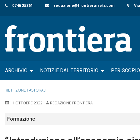
Skip
0746 25361
redazione@frontierarieti.com
Via
to
content
ARCHIVIO
NOTIZIE DAL TERRITORIO
PERISCOPIO
RIETI
,
ZONE PASTORALI
11 OTTOBRE 2022
REDAZIONE FRONTIERA
Formazione