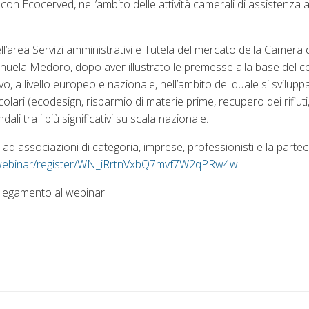
on Ecocerved, nell’ambito delle attività camerali di assistenza a
dell’area Servizi amministrativi e Tutela del mercato della Camer
Manuela Medoro, dopo aver illustrato le premesse alla base del c
, a livello europeo e nazionale, nell’ambito del quale si sviluppa
olari (ecodesign, risparmio di materie prime, recupero dei rifiuti
ali tra i più significativi su scala nazionale.
e ad associazioni di categoria, imprese, professionisti e la parte
s/webinar/register/WN_iRrtnVxbQ7mvf7W2qPRw4w
ollegamento al webinar.