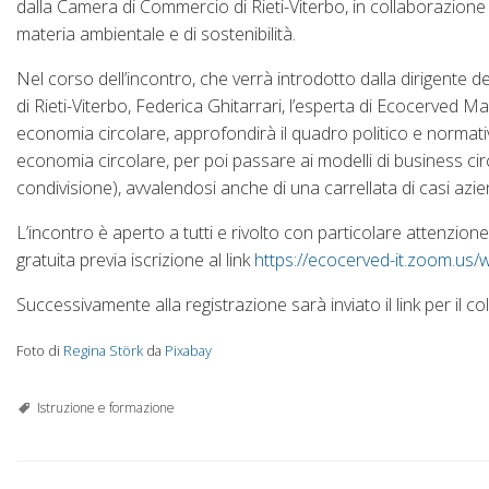
dalla Camera di Commercio di Rieti-Viterbo, in collaborazione c
materia ambientale e di sostenibilità.
Nel corso dell’incontro, che verrà introdotto dalla dirigente 
di Rieti-Viterbo, Federica Ghitarrari, l’esperta di Ecocerved 
economia circolare, approfondirà il quadro politico e normativo
economia circolare, per poi passare ai modelli di business circ
condivisione), avvalendosi anche di una carrellata di casi aziend
L’incontro è aperto a tutti e rivolto con particolare attenzion
gratuita previa iscrizione al link
https://ecocerved-it.zoom.u
Successivamente alla registrazione sarà inviato il link per il c
Foto di
Regina Störk
da
Pixabay
Istruzione e formazione