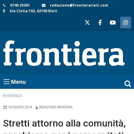
Skip
0746 25361
redazione@frontierarieti.com
Via Cintia 102, 02100 Rieti
to
content
Menu
IN EVIDENZA
14 AGOSTO 2014
REDAZIONE FRONTIERA
Stretti attorno alla comunità,