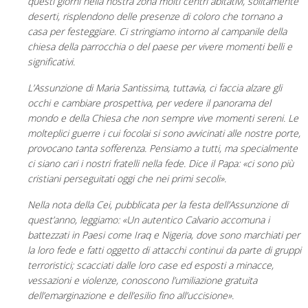
questi giorni nella nostra zona molti centri abitativi, solitamente
deserti, risplendono delle presenze di coloro che tornano a
casa per festeggiare. Ci stringiamo intorno al campanile della
chiesa della parrocchia o del paese per vivere momenti belli e
significativi.
L’Assunzione di Maria Santissima, tuttavia, ci faccia alzare gli
occhi e cambiare prospettiva, per vedere il panorama del
mondo e della Chiesa che non sempre vive momenti sereni. Le
molteplici guerre i cui focolai si sono avvicinati alle nostre porte,
provocano tanta sofferenza. Pensiamo a tutti, ma specialmente
ci siano cari i nostri fratelli nella fede. Dice il Papa: «ci sono più
cristiani perseguitati oggi che nei primi secoli».
Nella nota della Cei, pubblicata per la festa dell’Assunzione di
quest’anno, leggiamo: «Un autentico Calvario accomuna i
battezzati in Paesi come Iraq e Nigeria, dove sono marchiati per
la loro fede e fatti oggetto di attacchi continui da parte di gruppi
terroristici; scacciati dalle loro case ed esposti a minacce,
vessazioni e violenze, conoscono l’umiliazione gratuita
dell’emarginazione e dell’esilio fino all’uccisione».