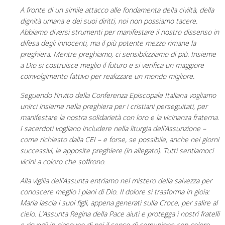
A fronte di un simile attacco alle fondamenta della civiltà, della
dignità umana e dei suoi diritti, noi non possiamo tacere.
Abbiamo diversi strumenti per manifestare il nostro dissenso in
difesa degli innocenti, ma il più potente mezzo rimane la
preghiera. Mentre preghiamo, ci sensibilizziamo di più. Insieme
a Dio si costruisce meglio il futuro e si verifica un maggiore
coinvolgimento fattivo per realizzare un mondo migliore.
Seguendo l’invito della Conferenza Episcopale Italiana vogliamo
unirci insieme nella preghiera per i cristiani perseguitati, per
manifestare la nostra solidarietà con loro e la vicinanza fraterna.
I sacerdoti vogliano includere nella liturgia dell’Assunzione –
come richiesto dalla CEI – e forse, se possibile, anche nei giorni
successivi, le apposite preghiere (in allegato). Tutti sentiamoci
vicini a coloro che soffrono.
Alla vigilia dell’Assunta entriamo nel mistero della salvezza per
conoscere meglio i piani di Dio. Il dolore si trasforma in gioia:
Maria lascia i suoi figli, appena generati sulla Croce, per salire al
cielo. L’Assunta Regina della Pace aiuti e protegga i nostri fratelli
e risvegli in ciascuno di noi il senso di comunione con coloro