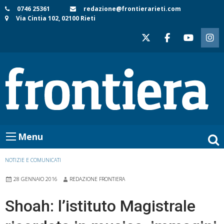
Skip
0746 25361
redazione@frontierarieti.com
Via Cintia 102, 02100 Rieti
to
content
Menu
NOTIZIE E COMUNICATI
28 GENNAIO 2016
REDAZIONE FRONTIERA
Shoah: l’istituto Magistrale