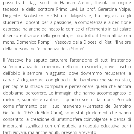
passi tratti dagli scritti di Hannah Arendt, filosofa di origine
tedesca, e dello scrittore Primo Levi. La prof. Gerardina Volpe,
Dirigente Scolastico dell’Istituto Magistrale, ha ringraziato gli
studenti e i docenti per la passione, la competenza e la dedizione
espressa, ha anche delineato la cornice di riferimento in cui calare
il senso e il valore della giornata, e introdotto il tema affidato a
mons. Domenico Pompili, Vescovo della Diocesi di Rieti, “Il valore
della persona nell’esperienza della Shoah”.
Il Vescovo ha saputo catturare l’attenzione di tutti insistendo
sull’importanza della memoria nella nostra società , dove il rischio
dell’oblio è sempre in agguato, dove dovremmo recuperare la
capacità di guardarci con gli occhi del bambino che siamo stati,
per capire la strada compiuta e perfezionare quella che ancora
dobbiamo percorrere. Le immagini che hanno accompagnato le
melodie, suonate e cantate, il quadro scelto da mons. Pompili
come riferimento per il suo intervento («L’arresto del Bambino
Gesù» del 1953 di Aldo Carpi), sono stati gli elementi che hanno
consentito la creazione di un’atmosfera coinvolgente e densa di
importanti significati con un’indubbia a ricaduta educativa per i
tanti giovani, ma anche adulti, presenti all’evento.