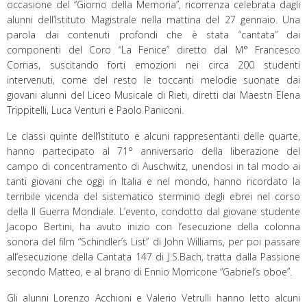
occasione del “Giorno della Memoria”, ricorrenza celebrata dagli
alunni dell’Istituto Magistrale nella mattina del 27 gennaio. Una
parola dai contenuti profondi che è stata “cantata” dai
componenti del Coro “La Fenice” diretto dal M° Francesco
Corrias, suscitando forti emozioni nei circa 200 studenti
intervenuti, come del resto le toccanti melodie suonate dai
giovani alunni del Liceo Musicale di Rieti, diretti dai Maestri Elena
Trippitelli, Luca Venturi e Paolo Paniconi.
Le classi quinte dell’Istituto e alcuni rappresentanti delle quarte,
hanno partecipato al 71° anniversario della liberazione del
campo di concentramento di Auschwitz, unendosi in tal modo ai
tanti giovani che oggi in Italia e nel mondo, hanno ricordato la
terribile vicenda del sistematico sterminio degli ebrei nel corso
della II Guerra Mondiale. L’evento, condotto dal giovane studente
Jacopo Bertini, ha avuto inizio con l’esecuzione della colonna
sonora del film “Schindler’s List” di John Williams, per poi passare
all’esecuzione della Cantata 147 di J.S.Bach, tratta dalla Passione
secondo Matteo, e al brano di Ennio Morricone “Gabriel’s oboe”.
Gli alunni Lorenzo Acchioni e Valerio Vetrulli hanno letto alcuni