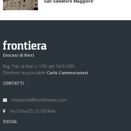
San Salvatore Maggiore”
Diocesi di Rieti
Reg. Trib. di Rieti n. 1/91 del 16/3/1991.
Direttore responsabile
Carlo Cammoranesi
CONTATTI
redazione@frontierarieti.com
Via Cintia 83, 02100 Rieti
SOCIAL