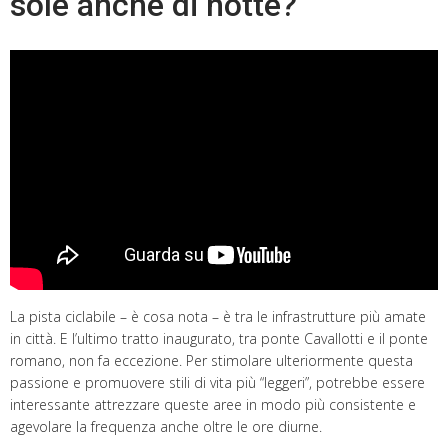
sole anche di notte?
La pista ciclabile – è cosa nota – è tra le infrastrutture più amate
in città. E l’ultimo tratto inaugurato, tra ponte Cavallotti e il ponte
romano, non fa eccezione. Per stimolare ulteriormente questa
passione e promuovere stili di vita più “leggeri”, potrebbe essere
interessante attrezzare queste aree in modo più consistente e
agevolare la frequenza anche oltre le ore diurne.