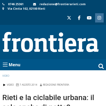
Skip
0746 25361
redazione@frontierarieti.com
Via Cintia 102, 02100 Rieti
to
content
Menu
VIDEO
VIDEO
7 AGOSTO 2014
REDAZIONE FRONTIERA
Rieti e la ciclabile urbana: il