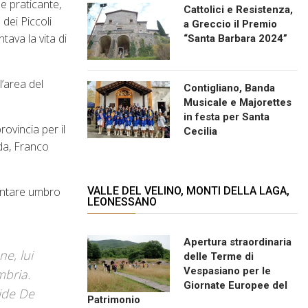
 e praticante,
Cattolici e Resistenza,
dei Piccoli
a Greccio il Premio
tava la vita di
“Santa Barbara 2024”
l’area del
Contigliano, Banda
Musicale e Majorettes
in festa per Santa
rovincia per il
Cecilia
da, Franco
mentare umbro
VALLE DEL VELINO, MONTI DELLA LAGA,
LEONESSANO
Apertura straordinaria
e, lui
delle Terme di
Vespasiano per le
mbria.
Giornate Europee del
cide De
Patrimonio