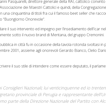
anni Pasquarelli, direttore generale della RAI, cattolico convinto
Associazione dei Maestri Cattolici e quindi, della Congregazione 
 una cinquantina di titoli fra cui il famoso beet seller che raccon
olo “Buongiorno Onorevole”.
dare il suo intervento ed impegno per l’insediamento dell’Icar nel
vamente sotto il nuovo brand di Mentana, del gruppo Cremonini.
ubblica in città fu in occasione della tavola rotonda svoltasi in p
icembre 2001, assieme agli onorevoli Gerardo Bianco, Clelio Dari
scrivere il suo stile di intendere come essere deputato, il parla
Consiglieri Nazionali; lui venticinquenne ed io trentenn
retario provinciale di Perugia e rappresentante dell’U
mo parte della Direzione Nazionale del Partito con Al