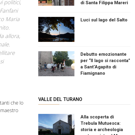
politici,
di Santa Filippa Mareri
 Fanfani
nco Maria
Luci sul lago del Salto
nito.
a allora,
nale.
llitare
Debutto emozionante
si
per “Il lago si racconta”
a Sant’Agapito di
Fiamignano
VALLE DEL TURANO
tanti che lo
i maestro
Alla scoperta di
Trebula Mutuesca:
storia e archeologia