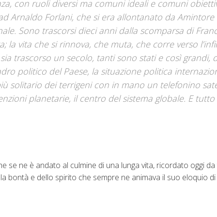
, con ruoli diversi ma comuni ideali e comuni obiettivi 
i ad Arnaldo Forlani, che si era allontanato da Amintore
onale. Sono trascorsi dieci anni dalla scomparsa di Fra
; la vita che si rinnova, che muta, che corre verso l’infi
ia trascorso un secolo, tanti sono stati e così grandi, d
ro politico del Paese, la situazione politica internazio
 più solitario dei terrigeni con in mano un telefonino sate
zioni planetarie, il centro del sistema globale. E tutto 
 se ne è andato al culmine di una lunga vita, ricordato oggi da 
la bontà e dello spirito che sempre ne animava il suo eloquio d