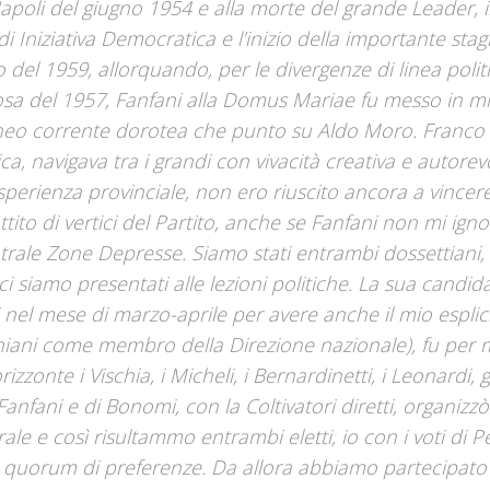
Napoli del giugno 1954 e alla morte del grande Leader, i
i Iniziativa Democratica e l’inizio della importante stag
del 1959, allorquando, per le divergenze di linea politi
rosa del 1957, Fanfani alla Domus Mariae fu messo in m
 neo corrente dorotea che punto su Aldo Moro. Franco 
tica, navigava tra i grandi con vivacità creativa e autore
sperienza provinciale, non ero riuscito ancora a vincer
ttito di vertici del Partito, anche se Fanfani non mi ign
ntrale Zone Depresse. Siamo stati entrambi dossettiani, l
i siamo presentati alle lezioni politiche. La sua candida
el mese di marzo-aprile per avere anche il mio esplic
iani come membro della Direzione nazionale), fu per 
onte i Vischia, i Micheli, i Bernardinetti, i Leonardi, gl
i Fanfani e di Bonomi, con la Coltivatori diretti, organizzò
e e così risultammo entrambi eletti, io con i voti di P
vato quorum di preferenze. Da allora abbiamo partecipato