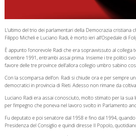
L’ultimo del trio dei parlamentari della Democrazia cristiana
Filippo Micheli e Luciano Radi, è morto ieri all’Ospedale di Foli
È appunto l’onorevole Radi che era sopravvissuto al collega t
dicembre 1991, entrambi assai prima. Insieme i tre politici svo
favore delle tre province dell’allora collegio umbro sabino costi
Con la scomparsa dell’on. Radi si chiude ora e per sempre una d
democratici in provincia di Rieti. Adesso non rimane da coltivare
Luciano Radi era assai conosciuto, molto stimato per la sua line
per l’impegno che poneva nel lavoro svolto in Parlamento anc
Fu deputato e poi senatore dal 1958 e fino dal 1994, quando la
Presidenza del Consiglio e quindi diresse Il Popolo, quotidian