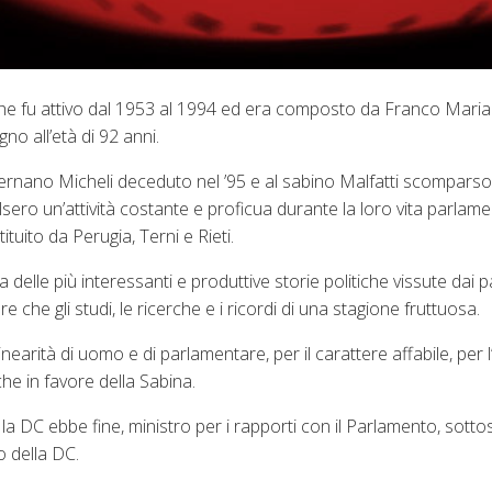
 che fu attivo dal 1953 al 1994 ed era composto da Franco Maria 
gno all’età di 92 anni.
ernano Micheli deceduto nel ’95 e al sabino Malfatti scomparso 
lsero un’attività costante e proficua durante la loro vita parlame
tuito da Perugia, Terni e Rieti.
elle più interessanti e produttive storie politiche vissute dai pa
 che gli studi, le ricerche e i ricordi di una stagione fruttuosa.
arità di uomo e di parlamentare, per il carattere affabile, per l’
he in favore della Sabina.
 DC ebbe fine, ministro per i rapporti con il Parlamento, sottos
o della DC.