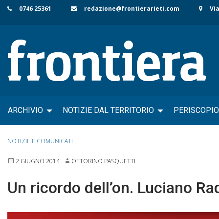
Skip
0746 25361
redazione@frontierarieti.com
Via
to
content
ARCHIVIO
NOTIZIE DAL TERRITORIO
PERISCOPIO
NOTIZIE E COMUNICATI
2 GIUGNO 2014
OTTORINO PASQUETTI
Un ricordo dell’on. Luciano Ra