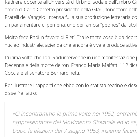
Radi era docente all’Università di Urbino; sodale dell’umbro Gi
amico di Carlo Carretto presidente della GIAC, fondatore dell’
Fratelli del Vangelo. Intensa fu la sua produzione letteraria con
un parlamentare di periferia, uno dei famosi “peones” dal tit
Molto fece Radi in favore di Rieti. Tra le tante cose è da ricor
nucleo industriale, azienda che ancora è viva e produce atti
L’ultima volta che l’on. Radi intervenne in una manifestazione p
Decennale della morte dell’on. Franco Maria Malfatti il 12 d
Coccia e al senatore Bernardinetti.
Per illustrare i rapporti che ebbe con lo statista reatino e de
disse fra l’altro:
«Ci incontrammo le prime volte nel 1952, entrambi 
rappresentante del Movimento Giovanile ed io seg
Dopo le elezioni del 7 giugno 1953, insieme facem