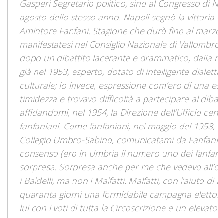
Gasperi Segretario politico, sino al Congresso di 
agosto dello stesso anno. Napoli segnò la vittoria d
Amintore Fanfani. Stagione che durò fino al marzo 
manifestatesi nel Consiglio Nazionale di Vallomb
dopo un dibattito lacerante e drammatico, dalla
già nel 1953, esperto, dotato di intelligente dialet
culturale; io invece, espressione com’ero di una e
timidezza e trovavo difficoltà a partecipare al diba
affidandomi, nel 1954, la Direzione dell’Ufficio ce
fanfaniani. Come fanfaniani, nel maggio del 1958, c
Collegio Umbro-Sabino, comunicatami da Fanfani n
consenso (ero in Umbria il numero uno dei fanfan
sorpresa. Sorpresa anche per me che vedevo all’orizz
i Baldelli, ma non i Malfatti. Malfatti, con l’aiuto d
quaranta giorni una formidabile campagna elettoral
lui con i voti di tutta la Circoscrizione e un ele