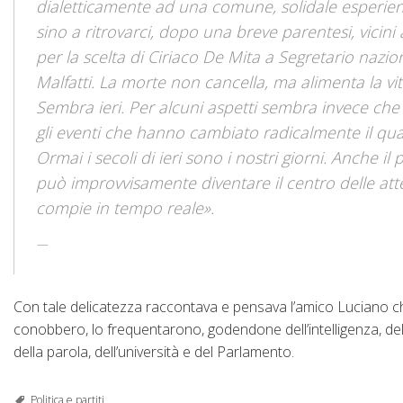
dialetticamente ad una comune, solidale esperienza
sino a ritrovarci, dopo una breve parentesi, vicin
per la scelta di Ciriaco De Mita a Segretario nazi
Malfatti. La morte non cancella, ma alimenta la vita
Sembra ieri. Per alcuni aspetti sembra invece che s
gli eventi che hanno cambiato radicalmente il quad
Ormai i secoli di ieri sono i nostri giorni. Anche il
può improvvisamente diventare il centro delle atten
compie in tempo reale».
Con tale delicatezza raccontava e pensava l’amico Luciano che
conobbero, lo frequentarono, godendone dell’intelligenza, del
della parola, dell’università e del Parlamento.
Politica e partiti