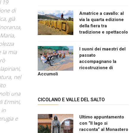
l 19
ione di
Amatrice a cavallo: al
ca, già
via la quarta edizione
della fiera tra
inoranza,
tradizione e spettacolo
Maria,
volezza
I suoni dei maestri del
e la mia
passato
orò
accompagnano la
apiriani,
ricostruzione di
Accumoli
tura, nel
ito
molti una
CICOLANO E VALLE DEL SALTO
i Ermini,
 in
Ultimo appuntamento
erugia e
con “Il lago si
racconta” al Monastero