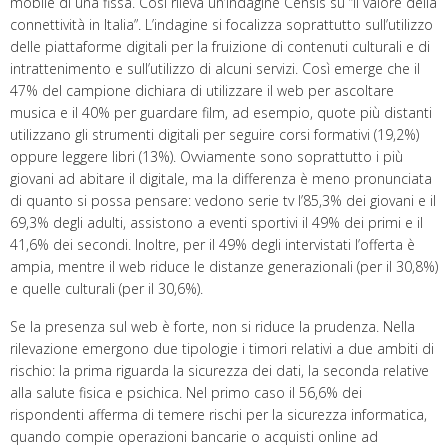
mobile di una fissa. Così rileva un’indagine Censis su “Il valore della
connettività in Italia”. L’indagine si focalizza soprattutto sull’utilizzo
delle piattaforme digitali per la fruizione di contenuti culturali e di
intrattenimento e sull’utilizzo di alcuni servizi. Così emerge che il
47% del campione dichiara di utilizzare il web per ascoltare
musica e il 40% per guardare film, ad esempio, quote più distanti
utilizzano gli strumenti digitali per seguire corsi formativi (19,2%)
oppure leggere libri (13%). Ovviamente sono soprattutto i più
giovani ad abitare il digitale, ma la differenza è meno pronunciata
di quanto si possa pensare: vedono serie tv l’85,3% dei giovani e il
69,3% degli adulti, assistono a eventi sportivi il 49% dei primi e il
41,6% dei secondi. Inoltre, per il 49% degli intervistati l’offerta è
ampia, mentre il web riduce le distanze generazionali (per il 30,8%)
e quelle culturali (per il 30,6%).
Se la presenza sul web è forte, non si riduce la prudenza. Nella
rilevazione emergono due tipologie i timori relativi a due ambiti di
rischio: la prima riguarda la sicurezza dei dati, la seconda relative
alla salute fisica e psichica. Nel primo caso il 56,6% dei
rispondenti afferma di temere rischi per la sicurezza informatica,
quando compie operazioni bancarie o acquisti online ad