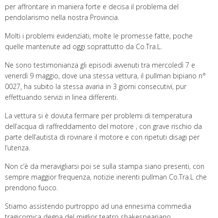
per affrontare in maniera forte e decisa il problema del
pendolarismo nella nostra Provincia.
Molti i problemi evidenziati, molte le promesse fatte, poche
quelle mantenute ad oggi soprattutto da Co.Tra.L.
Ne sono testimonianza gli episodi avvenuti tra mercoledì 7 e
venerdì 9 maggio, dove una stessa vettura, il pullman bipiano n°
0027, ha subito la stessa avaria in 3 giorni consecutivi, pur
effettuando servizi in linea differenti.
La vettura si è dovuta fermare per problemi di temperatura
dell’acqua di raffreddamento del motore , con grave rischio da
parte dell’autista di rovinare il motore e con ripetuti disagi per
l’utenza.
Non c’è da meravigliarsi poi se sulla stampa siano presenti, con
sempre maggior frequenza, notizie inerenti pullman Co.Tra.L che
prendono fuoco.
Stiamo assistendo purtroppo ad una ennesima commedia
tragicomica degna del miglior teatro shakespeariano.