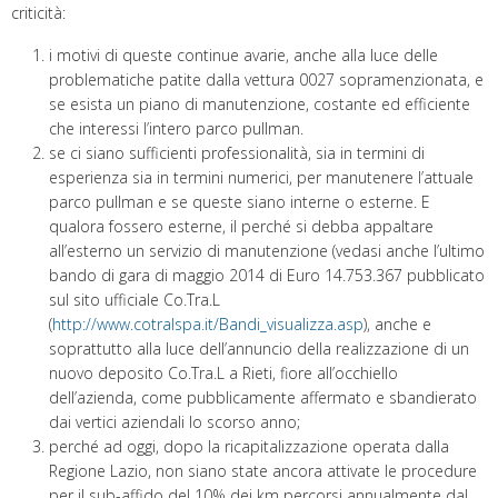
criticità:
i motivi di queste continue avarie, anche alla luce delle
problematiche patite dalla vettura 0027 sopramenzionata, e
se esista un piano di manutenzione, costante ed efficiente
che interessi l’intero parco pullman.
se ci siano sufficienti professionalità, sia in termini di
esperienza sia in termini numerici, per manutenere l’attuale
parco pullman e se queste siano interne o esterne. E
qualora fossero esterne, il perché si debba appaltare
all’esterno un servizio di manutenzione (vedasi anche l’ultimo
bando di gara di maggio 2014 di Euro 14.753.367 pubblicato
sul sito ufficiale Co.Tra.L
(
http://www.cotralspa.it/Bandi_visualizza.asp
), anche e
soprattutto alla luce dell’annuncio della realizzazione di un
nuovo deposito Co.Tra.L a Rieti, fiore all’occhiello
dell’azienda, come pubblicamente affermato e sbandierato
dai vertici aziendali lo scorso anno;
perché ad oggi, dopo la ricapitalizzazione operata dalla
Regione Lazio, non siano state ancora attivate le procedure
per il sub-affido del 10% dei km percorsi annualmente dal