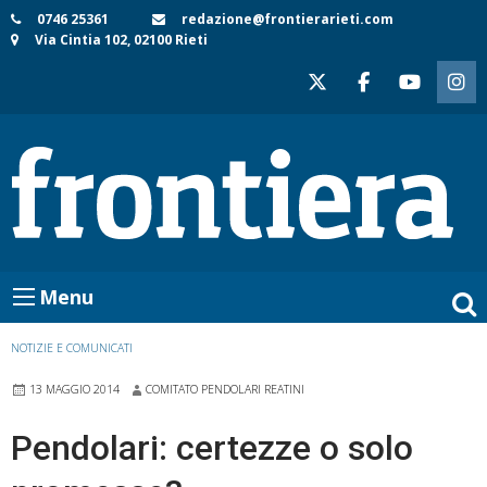
Skip
0746 25361
redazione@frontierarieti.com
Via Cintia 102, 02100 Rieti
to
content
Menu
NOTIZIE E COMUNICATI
13 MAGGIO 2014
COMITATO PENDOLARI REATINI
Pendolari: certezze o solo