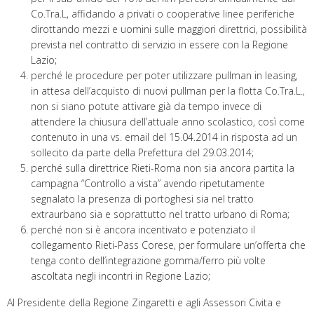
Co.Tra.L, affidando a privati o cooperative linee periferiche
dirottando mezzi e uomini sulle maggiori direttrici, possibilità
prevista nel contratto di servizio in essere con la Regione
Lazio;
perché le procedure per poter utilizzare pullman in leasing,
in attesa dell’acquisto di nuovi pullman per la flotta Co.Tra.L.,
non si siano potute attivare già da tempo invece di
attendere la chiusura dell’attuale anno scolastico, così come
contenuto in una vs. email del 15.04.2014 in risposta ad un
sollecito da parte della Prefettura del 29.03.2014;
perché sulla direttrice Rieti-Roma non sia ancora partita la
campagna “Controllo a vista” avendo ripetutamente
segnalato la presenza di portoghesi sia nel tratto
extraurbano sia e soprattutto nel tratto urbano di Roma;
perché non si è ancora incentivato e potenziato il
collegamento Rieti-Pass Corese, per formulare un’offerta che
tenga conto dell’integrazione gomma/ferro più volte
ascoltata negli incontri in Regione Lazio;
Al Presidente della Regione Zingaretti e agli Assessori Civita e