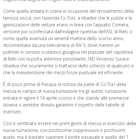
Come quella andata in scena in occasione del ritrovamento della
famosa zecca, con l’azienda Co.Tra.L a ribadire che le pulizie e le
igienizzazioni delle vetture erano in linea con l’appalto Cometa,
versione poi sconfessata dall’indagine ispettiva dell’ASL di Rieti, o
come quella avvenuta un venerdì mattina dello scorso anno,
documentata da una telecamera di RAI 3, dove mentre un
pullman in servizio scolastico giungeva nel piazzale del capolinea
di Rieti con la porta anteriore penzolante, l’AD Vincenzo Surace
ribadiva che sicuramente si trattasse dello scherzo di qualcuno e
che la manutenzione dei mezzi fosse puntuale ed efficiente.
È di poco prima di Pasqua la notizia da parte di Co.Tra.l della
messa in campo di nuova turnazione tra gli autisti, turnazione
entrata in vigore il 14 aprile scorso e che stando alle premesse
doveva o avrebbe dovuto garantire il rispetto delle tabelle di
esercizio.
Così è sembrato essere nei primi giorni di messa in esercizio della
nuova turnazione, con pochissime soppressioni e pochissimi
guasti, ma è bastato superare il ponte pasquale e quello del 1