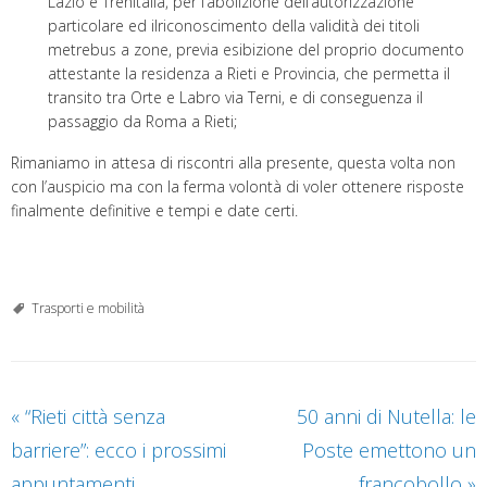
Lazio e Trenitalia, per l’abolizione dell’autorizzazione
particolare ed ilriconoscimento della validità dei titoli
metrebus a zone, previa esibizione del proprio documento
attestante la residenza a Rieti e Provincia, che permetta il
transito tra Orte e Labro via Terni, e di conseguenza il
passaggio da Roma a Rieti;
Rimaniamo in attesa di riscontri alla presente, questa volta non
con l’auspicio ma con la ferma volontà di voler ottenere risposte
finalmente definitive e tempi e date certi.
Trasporti e mobilità
«
“Rieti città senza
50 anni di Nutella: le
barriere”: ecco i prossimi
Poste emettono un
appuntamenti
francobollo
»