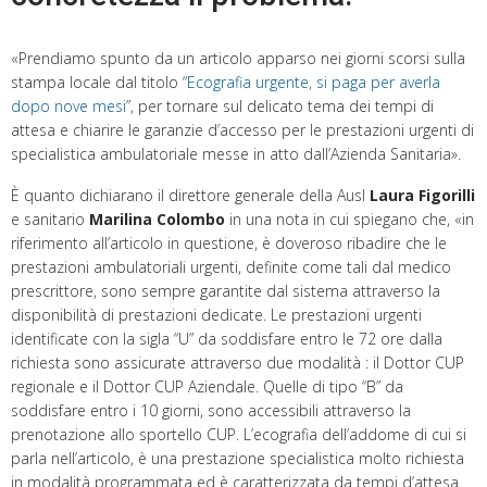
«Prendiamo spunto da un articolo apparso nei giorni scorsi sulla
stampa locale dal titolo “
Ecografia urgente, si paga per averla
dopo nove mesi
”, per tornare sul delicato tema dei tempi di
attesa e chiarire le garanzie d’accesso per le prestazioni urgenti di
specialistica ambulatoriale messe in atto dall’Azienda Sanitaria».
È quanto dichiarano il direttore generale della Ausl
Laura Figorilli
e sanitario
Marilina Colombo
in una nota in cui spiegano che, «in
riferimento all’articolo in questione, è doveroso ribadire che le
prestazioni ambulatoriali urgenti, definite come tali dal medico
prescrittore, sono sempre garantite dal sistema attraverso la
disponibilità di prestazioni dedicate. Le prestazioni urgenti
identificate con la sigla “U” da soddisfare entro le 72 ore dalla
richiesta sono assicurate attraverso due modalità : il Dottor CUP
regionale e il Dottor CUP Aziendale. Quelle di tipo “B” da
soddisfare entro i 10 giorni, sono accessibili attraverso la
prenotazione allo sportello CUP. L’ecografia dell’addome di cui si
parla nell’articolo, è una prestazione specialistica molto richiesta
in modalità programmata ed è caratterizzata da tempi d’attesa