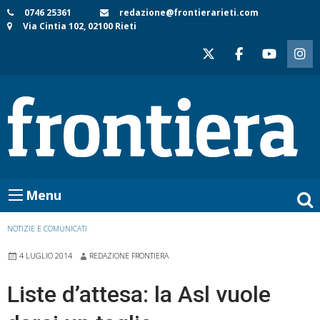
Skip
0746 25361
redazione@frontierarieti.com
Via Cintia 102, 02100 Rieti
to
content
Menu
NOTIZIE E COMUNICATI
4 LUGLIO 2014
REDAZIONE FRONTIERA
Liste d’attesa: la Asl vuole