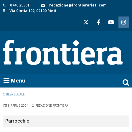
Skip
0746 25361
redazione@frontierarieti.com
Via Cintia 102, 02100 Rieti
to
content
Menu
CHIESA LOCALE
8 APRILE 2024
REDAZIONE FRONTIERA
Parrocchie