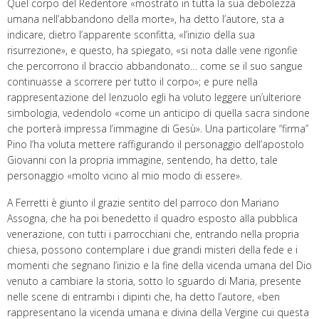
Quel corpo del Redentore «mostrato in tutta la sua debolezza
umana nell’abbandono della morte», ha detto l’autore, sta a
indicare, dietro l’apparente sconfitta, «l’inizio della sua
risurrezione», e questo, ha spiegato, «si nota dalle vene rigonfie
che percorrono il braccio abbandonato… come se il suo sangue
continuasse a scorrere per tutto il corpo»; e pure nella
rappresentazione del lenzuolo egli ha voluto leggere un’ulteriore
simbologia, vedendolo «come un anticipo di quella sacra sindone
che porterà impressa l’immagine di Gesù». Una particolare “firma”
Pino l’ha voluta mettere raffigurando il personaggio dell’apostolo
Giovanni con la propria immagine, sentendo, ha detto, tale
personaggio «molto vicino al mio modo di essere».
A Ferretti è giunto il grazie sentito del parroco don Mariano
Assogna, che ha poi benedetto il quadro esposto alla pubblica
venerazione, con tutti i parrocchiani che, entrando nella propria
chiesa, possono contemplare i due grandi misteri della fede e i
momenti che segnano l’inizio e la fine della vicenda umana del Dio
venuto a cambiare la storia, sotto lo sguardo di Maria, presente
nelle scene di entrambi i dipinti che, ha detto l’autore, «ben
rappresentano la vicenda umana e divina della Vergine cui questa