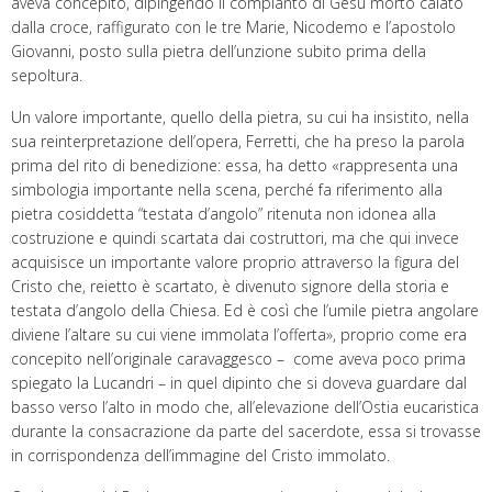
aveva concepito, dipingendo il compianto di Gesù morto calato
dalla croce, raffigurato con le tre Marie, Nicodemo e l’apostolo
Giovanni, posto sulla pietra dell’unzione subito prima della
sepoltura.
Un valore importante, quello della pietra, su cui ha insistito, nella
sua reinterpretazione dell’opera, Ferretti, che ha preso la parola
prima del rito di benedizione: essa, ha detto «rappresenta una
simbologia importante nella scena, perché fa riferimento alla
pietra cosiddetta “testata d’angolo” ritenuta non idonea alla
costruzione e quindi scartata dai costruttori, ma che qui invece
acquisisce un importante valore proprio attraverso la figura del
Cristo che, reietto è scartato, è divenuto signore della storia e
testata d’angolo della Chiesa. Ed è così che l’umile pietra angolare
diviene l’altare su cui viene immolata l’offerta», proprio come era
concepito nell’originale caravaggesco – come aveva poco prima
spiegato la Lucandri – in quel dipinto che si doveva guardare dal
basso verso l’alto in modo che, all’elevazione dell’Ostia eucaristica
durante la consacrazione da parte del sacerdote, essa si trovasse
in corrispondenza dell’immagine del Cristo immolato.