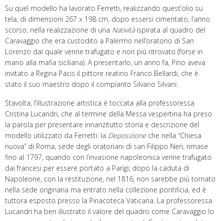
Su quel modello ha lavorato Ferretti, realizzando quest’olio su
tela, di dimensioni 267 x 198 cm, dopo essersi cimentato, l’anno
scorso, nella realizzazione di una
Natività
ispirata al quadro del
Caravaggio che era custodito a Palermo nell’oratorio di San
Lorenzo dal quale venne trafugato e non più ritrovato (forse in
mano alla mafia siciliana). A presentarlo, un anno fa, Pino aveva
invitato a Regina Pacis il pittore reatino Franco Bellardi, che è
stato il suo maestro dopo il compianto Silvano Silvani.
Stavolta, l’illustrazione artistica è toccata alla professoressa
Cristina Lucandri, che al termine della Messa vespertina ha preso
la parola per presentare innanzitutto storia e descrizione del
modello utilizzato da Ferretti: la
Deposizione
che nella “Chiesa
nuova” di Roma, sede degli oratoriani di san Filippo Neri, rimase
fino al 1797, quando con l’invasione napoleonica venne trafugato
dai francesi per essere portato a Parigi; dopo la caduta di
Napoleone, con la restituzione, nel 1816, non sarebbe più tornato
nella sede originaria ma entrato nella collezione pontificia, ed è
tuttora esposto presso la Pinacoteca Vaticana. La professoressa
Lucandri ha ben illustrato il valore del quadro come Caravaggio lo