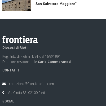
San Salvatore Maggiore”
Diocesi di Rieti
Reg. Trib. di Rieti n. 1/91 del 16/3/1991.
Direttore responsabile
Carlo Cammoranesi
CONTATTI
redazione@frontierarieti.com
Via Cintia 83, 02100 Rieti
SOCIAL